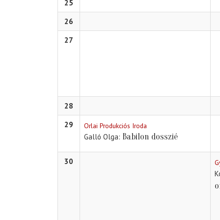
25
26
27
28
29
Orlai Produkciós Iroda
Babilon dosszié
Galló Olga
30
G
K
o