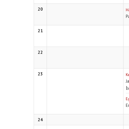
20
H
P
21
22
23
K
J
b
E
E
24