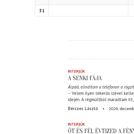
31
INTERJÚK
A SENKI FÁJA
Árpád, elindítom a telefonon a rögzít
– Velem ilyen tekerős izével kell
idején. A régmúltból maradtam itt
2026. decemb
Bérczes László
INTERJÚK
ÖT ÉS FÉL ÉVTIZED A FÉ