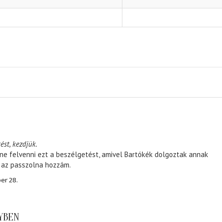
ést, kezdjük.
ene felvenni ezt a beszélgetést, amivel Bartókék dolgoztak annak
, az passzolna hozzám.
er 28.
NYBEN