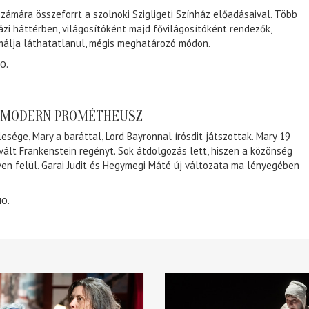
zámára összeforrt a szolnoki Szigligeti Színház előadásaival. Több
ázi háttérben, világosítóként majd fővilágosítóként rendezők,
málja láthatatlanul, mégis meghatározó módon.
0.
A MODERN PROMÉTHEUSZ
lesége, Mary a baráttal, Lord Bayronnal írósdit játszottak. Mary 19
 vált Frankenstein regényt. Sok átdolgozás lett, hiszen a közönség
éven felül. Garai Judit és Hegymegi Máté új változata ma lényegében
10.