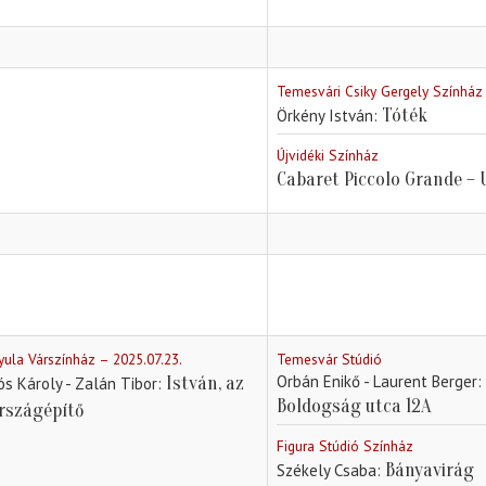
Temesvári Csiky Gergely Színház
Tóték
Örkény István
Újvidéki Színház
Cabaret Piccolo Grande – 
yula Várszínház – 2025.07.23.
Temesvár Stúdió
Orbán Enikő - Laurent Berger
István, az
ós Károly - Zalán Tibor
Boldogság utca 12A
rszágépítő
Figura Stúdió Színház
Bányavirág
Székely Csaba