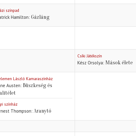
ázi színpad
Gázláng
atrick Hamilton
Csíki Játékszín
Mások élete
Kész Orsolya
elemen László Kamaraszínház
Büszkeség és
ane Austen
alítélet
gri színház
Aranytó
rnest Thompson