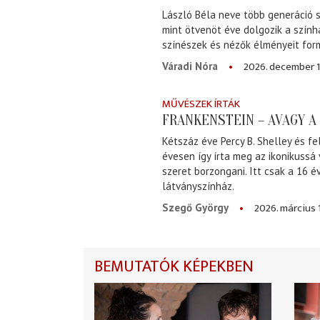
László Béla neve több generáció s
mint ötvenöt éve dolgozik a szính
színészek és nézők élményeit for
2026. december 1
Váradi Nóra
MŰVÉSZEK ÍRTÁK
FRANKENSTEIN – AVAGY 
Kétszáz éve Percy B. Shelley és fe
évesen így írta meg az ikonikussá
szeret borzongani. Itt csak a 16 
látványszínház.
2026. március 
Szegő György
BEMUTATÓK KÉPEKBEN