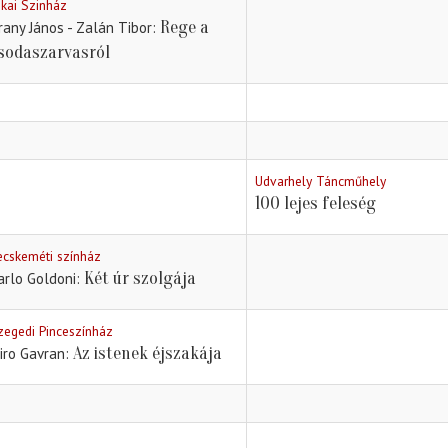
ókai Szinház
Rege a
rany János - Zalán Tibor
sodaszarvasról
Udvarhely Táncműhely
100 lejes feleség
ecskeméti színház
Két úr szolgája
arlo Goldoni
zegedi Pinceszínház
Az istenek éjszakája
iro Gavran