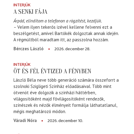
INTERJÚK
A SENKI FÁJA
Árpád, elindítom a telefonon a rögzítést, kezdjük.
– Velem ilyen tekerős izével kellene felvenni ezt a
beszélgetést, amivel Bartókék dolgoztak annak idején.
A régmúltból maradtam itt, az passzolna hozzám.
2026. december 28.
Bérczes László
INTERJÚK
ÖT ÉS FÉL ÉVTIZED A FÉNYBEN
László Béla neve több generáció számára összeforrt a
szolnoki Szigligeti Színház előadásaival. Több mint
ötvenöt éve dolgozik a színházi háttérben,
világosítóként majd fővilágosítóként rendezők,
színészek és nézők élményeit formálja láthatatlanul,
mégis meghatározó módon.
2026. december 10.
Váradi Nóra