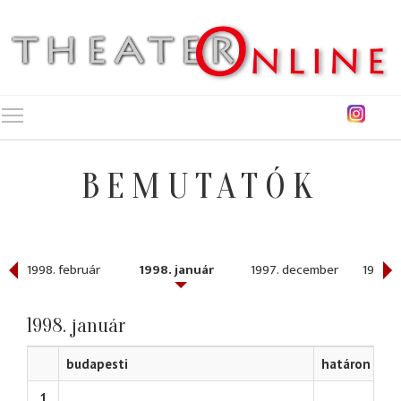
Toggle main menu visibility
BEMUTATÓK
1998. február
1998. január
1997. december
1997. 
1998. január
budapesti
határon túli
1