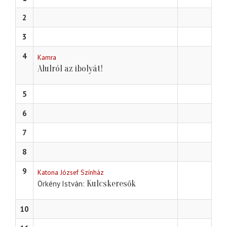
2
3
4
Kamra
Alulról az ibolyát!
5
6
7
8
9
Katona József Színház
Kulcskeresők
Örkény István
10