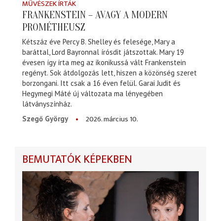
MŰVÉSZEK ÍRTÁK
FRANKENSTEIN – AVAGY A MODERN
PROMÉTHEUSZ
Kétszáz éve Percy B. Shelley és felesége, Mary a
baráttal, Lord Bayronnal írósdit játszottak. Mary 19
évesen így írta meg az ikonikussá vált Frankenstein
regényt. Sok átdolgozás lett, hiszen a közönség szeret
borzongani. Itt csak a 16 éven felül. Garai Judit és
Hegymegi Máté új változata ma lényegében
látványszínház.
2026. március 10.
Szegő György
BEMUTATÓK KÉPEKBEN