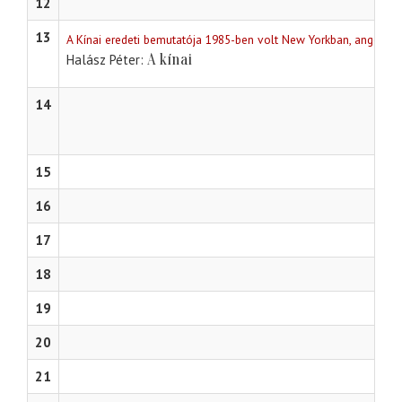
12
13
A Kínai eredeti bemutatója 1985-ben volt New Yorkban, angol ny
A kínai
Halász Péter
14
15
16
17
18
19
20
21