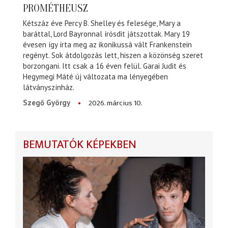
PROMÉTHEUSZ
Kétszáz éve Percy B. Shelley és felesége, Mary a
baráttal, Lord Bayronnal írósdit játszottak. Mary 19
évesen így írta meg az ikonikussá vált Frankenstein
regényt. Sok átdolgozás lett, hiszen a közönség szeret
borzongani. Itt csak a 16 éven felül. Garai Judit és
Hegymegi Máté új változata ma lényegében
látványszínház.
2026. március 10.
Szegő György
BEMUTATÓK KÉPEKBEN