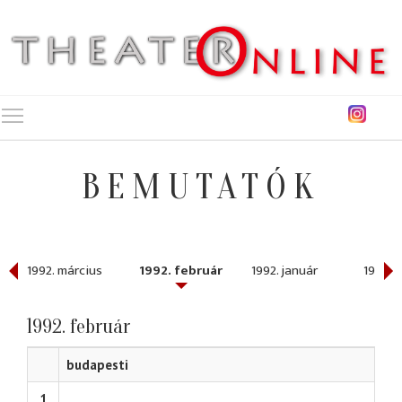
Toggle main menu visibility
BEMUTATÓK
1992. március
1992. február
1992. január
1991. 
1992. február
budapesti
1