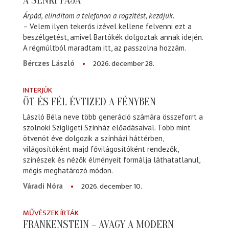
A SENKI FÁJA
Árpád, elindítom a telefonon a rögzítést, kezdjük.
– Velem ilyen tekerős izével kellene felvenni ezt a
beszélgetést, amivel Bartókék dolgoztak annak idején.
A régmúltból maradtam itt, az passzolna hozzám.
2026. december 28.
Bérczes László
INTERJÚK
ÖT ÉS FÉL ÉVTIZED A FÉNYBEN
László Béla neve több generáció számára összeforrt a
szolnoki Szigligeti Színház előadásaival. Több mint
ötvenöt éve dolgozik a színházi háttérben,
világosítóként majd fővilágosítóként rendezők,
színészek és nézők élményeit formálja láthatatlanul,
mégis meghatározó módon.
2026. december 10.
Váradi Nóra
MŰVÉSZEK ÍRTÁK
FRANKENSTEIN – AVAGY A MODERN