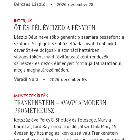
2026. december 28.
Bérczes László
INTERJÚK
ÖT ÉS FÉL ÉVTIZED A FÉNYBEN
László Béla neve több generáció számára összeforrt a
szolnoki Szigligeti Színház előadásaival. Több mint
ötvenöt éve dolgozik a színházi háttérben,
világosítóként majd fővilágosítóként rendezők,
színészek és nézők élményeit formálja láthatatlanul,
mégis meghatározó módon.
2026. december 10.
Váradi Nóra
MŰVÉSZEK ÍRTÁK
FRANKENSTEIN – AVAGY A MODERN
PROMÉTHEUSZ
Kétszáz éve Percy B. Shelley és felesége, Mary a
baráttal, Lord Bayronnal írósdit játszottak. Mary 19
évesen így írta meg az ikonikussá vált Frankenstein
regényt. Sok átdolgozás lett, hiszen a közönség szeret