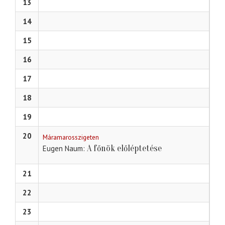
13
14
15
16
17
18
19
20
Máramarosszigeten
A főnök előléptetése
Eugen Naum
21
22
23