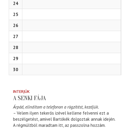
24
25
26
27
28
29
30
INTERJÚK
A SENKI FÁJA
Árpád, elindítom a telefonon a rögzítést, kezdjük.
– Velem ilyen tekerős izével kellene felvenni ezt a
beszélgetést, amivel Bartókék dolgoztak annak idején.
A régmúltból maradtam itt, az passzolna hozzám.