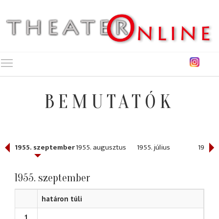
Toggle main menu visibility
BEMUTATÓK
1955. szeptember
1955. augusztus
1955. július
1955. j
1955. szeptember
határon túli
1