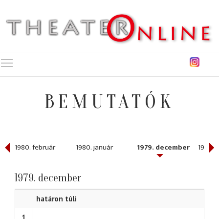
Toggle main menu visibility
BEMUTATÓK
1980. február
1980. január
1979. december
1979. 
1979. december
határon túli
1