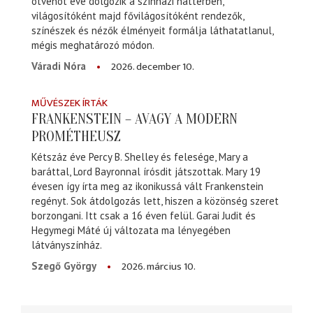
ötvenöt éve dolgozik a színházi háttérben,
világosítóként majd fővilágosítóként rendezők,
színészek és nézők élményeit formálja láthatatlanul,
mégis meghatározó módon.
2026. december 10.
Váradi Nóra
MŰVÉSZEK ÍRTÁK
FRANKENSTEIN – AVAGY A MODERN
PROMÉTHEUSZ
Kétszáz éve Percy B. Shelley és felesége, Mary a
baráttal, Lord Bayronnal írósdit játszottak. Mary 19
évesen így írta meg az ikonikussá vált Frankenstein
regényt. Sok átdolgozás lett, hiszen a közönség szeret
borzongani. Itt csak a 16 éven felül. Garai Judit és
Hegymegi Máté új változata ma lényegében
látványszínház.
2026. március 10.
Szegő György