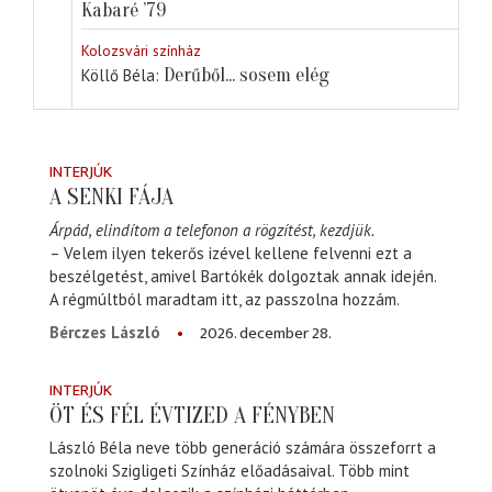
Kabaré ’79
Kolozsvári színház
Derűből... sosem elég
Köllő Béla
INTERJÚK
A SENKI FÁJA
Árpád, elindítom a telefonon a rögzítést, kezdjük.
– Velem ilyen tekerős izével kellene felvenni ezt a
beszélgetést, amivel Bartókék dolgoztak annak idején.
A régmúltból maradtam itt, az passzolna hozzám.
2026. december 28.
Bérczes László
INTERJÚK
ÖT ÉS FÉL ÉVTIZED A FÉNYBEN
László Béla neve több generáció számára összeforrt a
szolnoki Szigligeti Színház előadásaival. Több mint