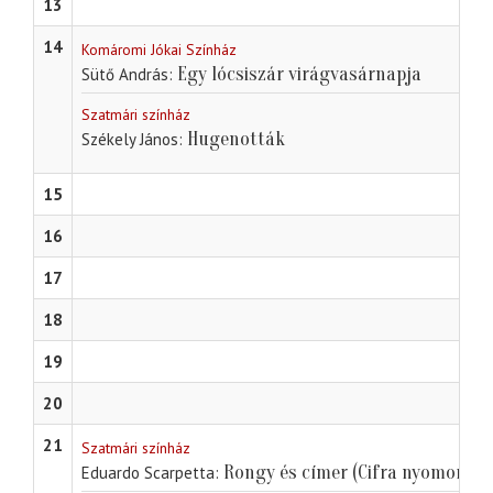
13
14
Komáromi Jókai Színház
Egy lócsiszár virágvasárnapja
Sütő András
Szatmári színház
Hugenották
Székely János
15
16
17
18
19
20
21
Szatmári színház
Rongy és címer (Cifra nyomorúsá
Eduardo Scarpetta