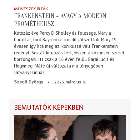
MŰVÉSZEK ÍRTÁK
FRANKENSTEIN – AVAGY A MODERN
PROMÉTHEUSZ
Kétszáz éve Percy B. Shelley és felesége, Mary a
baráttal, Lord Bayronnal írósdit játszottak. Mary 19
évesen így írta meg az ikonikussá vált Frankenstein
regényt. Sok átdolgozás lett, hiszen a közönség szeret
borzongani. Itt csak a 16 éven felül. Garai Judit és
Hegymegi Máté új változata ma lényegében
látványszínház.
2026. március 10.
Szegő György
BEMUTATÓK KÉPEKBEN