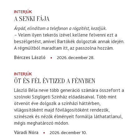
INTERJÚK
A SENKI FÁJA
Árpád, elindítom a telefonon a rögzítést, kezdjük.
– Velem ilyen tekerős izével kellene felvenni ezt a
beszélgetést, amivel Bartókék dolgoztak annak idején.
A régmúltból maradtam itt, az passzolna hozzám.
2026. december 28.
Bérczes László
INTERJÚK
ÖT ÉS FÉL ÉVTIZED A FÉNYBEN
László Béla neve több generáció számára összeforrt a
szolnoki Szigligeti Színház előadásaival. Több mint
ötvenöt éve dolgozik a színházi háttérben,
világosítóként majd fővilágosítóként rendezők,
színészek és nézők élményeit formálja láthatatlanul,
mégis meghatározó módon.
2026. december 10.
Váradi Nóra