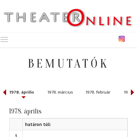
Toggle main menu visibility
BEMUTATÓK
1978. április
1978. március
1978. február
1978. 
1978. április
határon túli
1