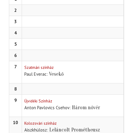
2
3
4
5
6
7
Szatmári színház
Vesekő
Paul Everac
8
9
Újvidéki Színház
Három nővér
Anton Pavlovics Csehov
10
Kolozsvári színház
Leláncolt Prométheusz
Aiszkhülosz