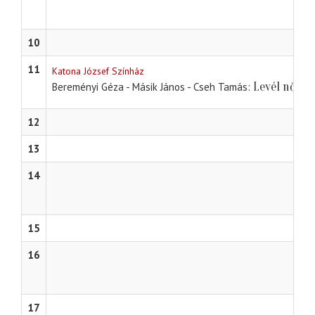
10
11
Katona József Színház
Levél nővér
Bereményi Géza - Másik János - Cseh Tamás
12
13
14
15
16
17