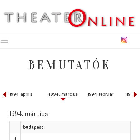
Toggle main menu visibility
BEMUTATÓK
1994. április
1994. március
1994. február
1994. 
1994. március
budapesti
1