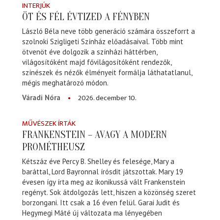
INTERJÚK
ÖT ÉS FÉL ÉVTIZED A FÉNYBEN
László Béla neve több generáció számára összeforrt a
szolnoki Szigligeti Színház előadásaival. Több mint
ötvenöt éve dolgozik a színházi háttérben,
világosítóként majd fővilágosítóként rendezők,
színészek és nézők élményeit formálja láthatatlanul,
mégis meghatározó módon.
2026. december 10.
Váradi Nóra
MŰVÉSZEK ÍRTÁK
FRANKENSTEIN – AVAGY A MODERN
PROMÉTHEUSZ
Kétszáz éve Percy B. Shelley és felesége, Mary a
baráttal, Lord Bayronnal írósdit játszottak. Mary 19
évesen így írta meg az ikonikussá vált Frankenstein
regényt. Sok átdolgozás lett, hiszen a közönség szeret
borzongani. Itt csak a 16 éven felül. Garai Judit és
Hegymegi Máté új változata ma lényegében