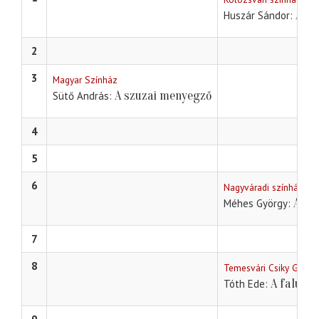
A m
Huszár Sándor
2
3
Magyar Színház
A szuzai menyegző
Sütő András
4
5
6
Nagyváradi színház
Az n
Méhes György
7
8
Temesvári Csiky Gerge
A falu ro
Tóth Ede