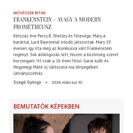
MŰVÉSZEK ÍRTÁK
FRANKENSTEIN – AVAGY A MODERN
PROMÉTHEUSZ
Kétszáz éve Percy B. Shelley és felesége, Mary a
baráttal, Lord Bayronnal írósdit játszottak. Mary 19
évesen így írta meg az ikonikussá vált Frankenstein
regényt. Sok átdolgozás lett, hiszen a közönség szeret
borzongani. Itt csak a 16 éven felül. Garai Judit és
Hegymegi Máté új változata ma lényegében
látványszínház.
2026. március 10.
Szegő György
BEMUTATÓK KÉPEKBEN