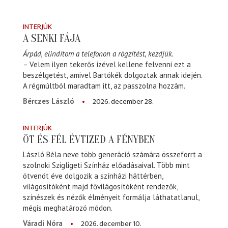
INTERJÚK
A SENKI FÁJA
Árpád, elindítom a telefonon a rögzítést, kezdjük.
– Velem ilyen tekerős izével kellene felvenni ezt a
beszélgetést, amivel Bartókék dolgoztak annak idején.
A régmúltból maradtam itt, az passzolna hozzám.
2026. december 28.
Bérczes László
INTERJÚK
ÖT ÉS FÉL ÉVTIZED A FÉNYBEN
László Béla neve több generáció számára összeforrt a
szolnoki Szigligeti Színház előadásaival. Több mint
ötvenöt éve dolgozik a színházi háttérben,
világosítóként majd fővilágosítóként rendezők,
színészek és nézők élményeit formálja láthatatlanul,
mégis meghatározó módon.
2026. december 10.
Váradi Nóra