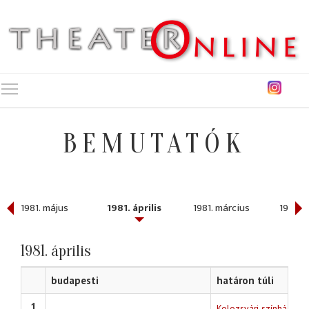
Toggle main menu visibility
BEMUTATÓK
1981. május
1981. április
1981. március
1981. f
1981. április
budapesti
határon túli
1
Kolozsvári színház