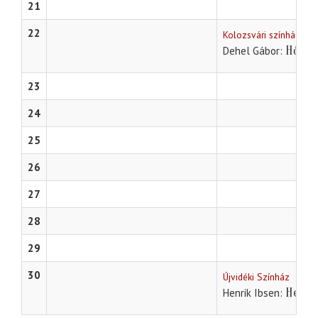
21
22
Kolozsvári színház
Hősné
Dehel Gábor
23
24
25
26
27
28
29
30
Újvidéki Színház
Hedda
Henrik Ibsen