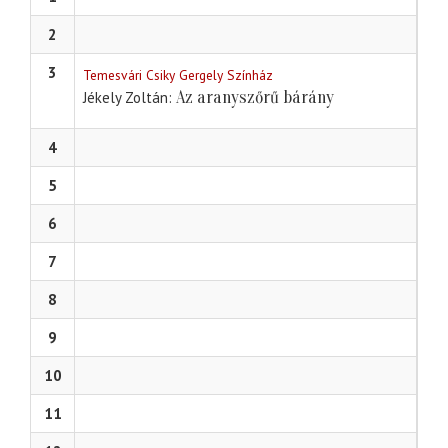
2
3
Temesvári Csiky Gergely Színház
Az aranyszőrű bárány
Jékely Zoltán
4
5
6
7
8
9
10
11