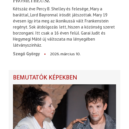
PROMÉTHEUSZ
Kétszáz éve Percy B. Shelley és felesége, Mary a
baráttal, Lord Bayronnal írósdit játszottak. Mary 19
évesen így írta meg az ikonikussá vált Frankenstein
regényt. Sok átdolgozás lett, hiszen a közönség szeret
borzongani. Itt csak a 16 éven felül. Garai Judit és
Hegymegi Máté új változata ma lényegében
látványszínház.
2026. március 10.
Szegő György
BEMUTATÓK KÉPEKBEN