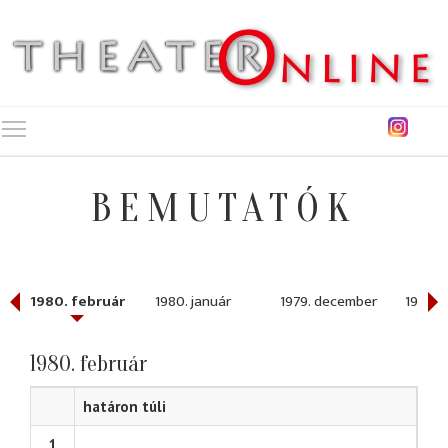
Toggle main menu visibility
BEMUTATÓK
1980. február
1980. január
1979. december
1979. 
1980. február
határon túli
1