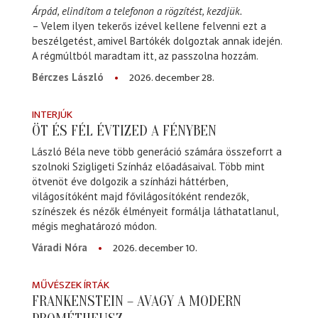
Árpád, elindítom a telefonon a rögzítést, kezdjük.
– Velem ilyen tekerős izével kellene felvenni ezt a
beszélgetést, amivel Bartókék dolgoztak annak idején.
A régmúltból maradtam itt, az passzolna hozzám.
2026. december 28.
Bérczes László
INTERJÚK
ÖT ÉS FÉL ÉVTIZED A FÉNYBEN
László Béla neve több generáció számára összeforrt a
szolnoki Szigligeti Színház előadásaival. Több mint
ötvenöt éve dolgozik a színházi háttérben,
világosítóként majd fővilágosítóként rendezők,
színészek és nézők élményeit formálja láthatatlanul,
mégis meghatározó módon.
2026. december 10.
Váradi Nóra
MŰVÉSZEK ÍRTÁK
FRANKENSTEIN – AVAGY A MODERN