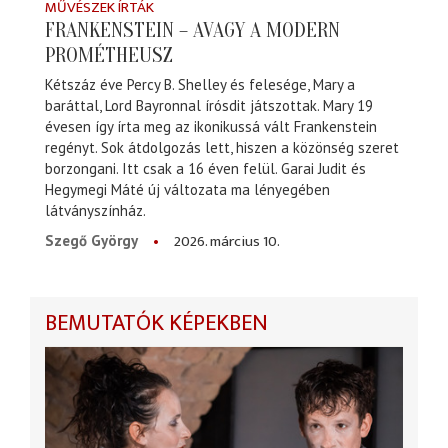
MŰVÉSZEK ÍRTÁK
FRANKENSTEIN – AVAGY A MODERN
PROMÉTHEUSZ
Kétszáz éve Percy B. Shelley és felesége, Mary a
baráttal, Lord Bayronnal írósdit játszottak. Mary 19
évesen így írta meg az ikonikussá vált Frankenstein
regényt. Sok átdolgozás lett, hiszen a közönség szeret
borzongani. Itt csak a 16 éven felül. Garai Judit és
Hegymegi Máté új változata ma lényegében
látványszínház.
2026. március 10.
Szegő György
BEMUTATÓK KÉPEKBEN