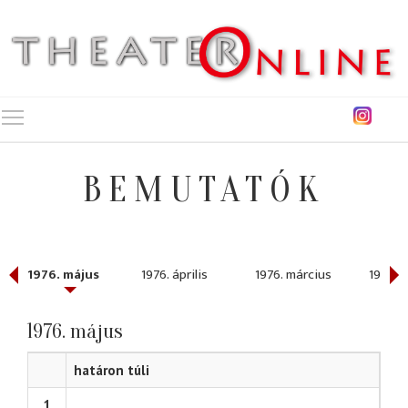
Toggle main menu visibility
BEMUTATÓK
1976. május
1976. április
1976. március
1976. 
1976. május
határon túli
1