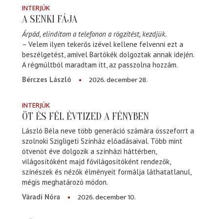
INTERJÚK
A SENKI FÁJA
Árpád, elindítom a telefonon a rögzítést, kezdjük.
– Velem ilyen tekerős izével kellene felvenni ezt a
beszélgetést, amivel Bartókék dolgoztak annak idején.
A régmúltból maradtam itt, az passzolna hozzám.
2026. december 28.
Bérczes László
INTERJÚK
ÖT ÉS FÉL ÉVTIZED A FÉNYBEN
László Béla neve több generáció számára összeforrt a
szolnoki Szigligeti Színház előadásaival. Több mint
ötvenöt éve dolgozik a színházi háttérben,
világosítóként majd fővilágosítóként rendezők,
színészek és nézők élményeit formálja láthatatlanul,
mégis meghatározó módon.
2026. december 10.
Váradi Nóra