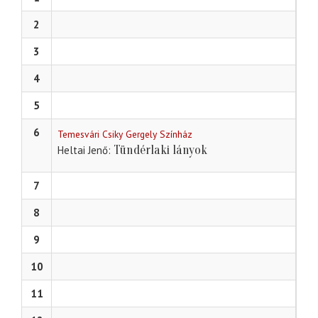
2
3
4
5
6
Temesvári Csiky Gergely Színház
Tündérlaki lányok
Heltai Jenő
7
8
9
10
11