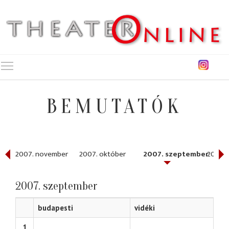
Toggle main menu visibility
BEMUTATÓK
r
2007. november
2007. október
2007. szeptember
2007. 
2007. szeptember
budapesti
vidéki
1