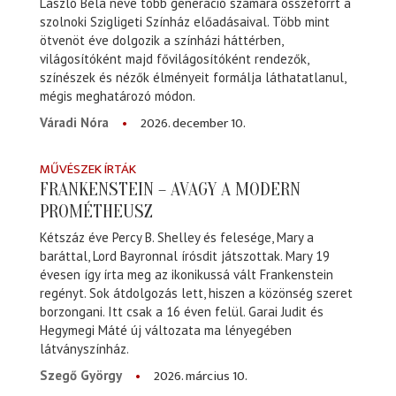
László Béla neve több generáció számára összeforrt a
szolnoki Szigligeti Színház előadásaival. Több mint
ötvenöt éve dolgozik a színházi háttérben,
világosítóként majd fővilágosítóként rendezők,
színészek és nézők élményeit formálja láthatatlanul,
mégis meghatározó módon.
2026. december 10.
Váradi Nóra
MŰVÉSZEK ÍRTÁK
FRANKENSTEIN – AVAGY A MODERN
PROMÉTHEUSZ
Kétszáz éve Percy B. Shelley és felesége, Mary a
baráttal, Lord Bayronnal írósdit játszottak. Mary 19
évesen így írta meg az ikonikussá vált Frankenstein
regényt. Sok átdolgozás lett, hiszen a közönség szeret
borzongani. Itt csak a 16 éven felül. Garai Judit és
Hegymegi Máté új változata ma lényegében
látványszínház.
2026. március 10.
Szegő György