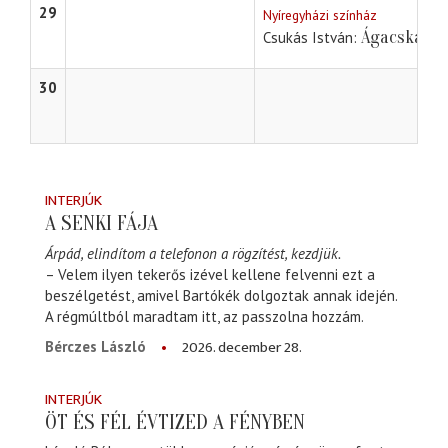
29
Nyíregyházi színház
Ágacska
Csukás István
30
INTERJÚK
A SENKI FÁJA
Árpád, elindítom a telefonon a rögzítést, kezdjük.
– Velem ilyen tekerős izével kellene felvenni ezt a
beszélgetést, amivel Bartókék dolgoztak annak idején.
A régmúltból maradtam itt, az passzolna hozzám.
2026. december 28.
Bérczes László
INTERJÚK
ÖT ÉS FÉL ÉVTIZED A FÉNYBEN