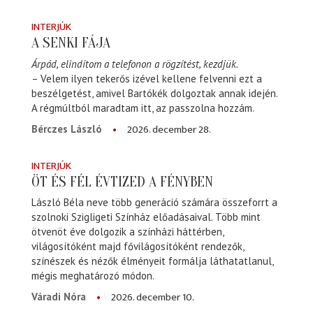
INTERJÚK
A SENKI FÁJA
Árpád, elindítom a telefonon a rögzítést, kezdjük.
– Velem ilyen tekerős izével kellene felvenni ezt a
beszélgetést, amivel Bartókék dolgoztak annak idején.
A régmúltból maradtam itt, az passzolna hozzám.
2026. december 28.
Bérczes László
INTERJÚK
ÖT ÉS FÉL ÉVTIZED A FÉNYBEN
László Béla neve több generáció számára összeforrt a
szolnoki Szigligeti Színház előadásaival. Több mint
ötvenöt éve dolgozik a színházi háttérben,
világosítóként majd fővilágosítóként rendezők,
színészek és nézők élményeit formálja láthatatlanul,
mégis meghatározó módon.
2026. december 10.
Váradi Nóra