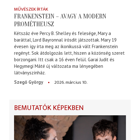
MŰVÉSZEK ÍRTÁK
FRANKENSTEIN – AVAGY A MODERN
PROMÉTHEUSZ
Kétszáz éve Percy B. Shelley és felesége, Mary a
baráttal, Lord Bayronnal írósdit játszottak. Mary 19
évesen így írta meg az ikonikussá vált Frankenstein
regényt. Sok átdolgozás lett, hiszen a közönség szeret
borzongani. Itt csak a 16 éven felül. Garai Judit és
Hegymegi Máté új változata ma lényegében
látványszínház.
2026. március 10.
Szegő György
BEMUTATÓK KÉPEKBEN