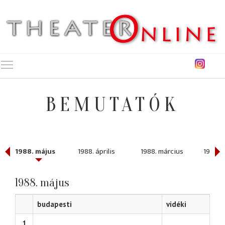
Toggle main menu visibility
BEMUTATÓK
1988. május
1988. április
1988. március
1988. 
1988. május
budapesti
vidéki
1