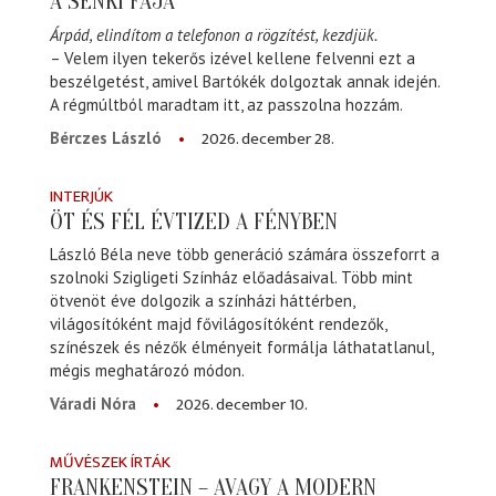
A SENKI FÁJA
Árpád, elindítom a telefonon a rögzítést, kezdjük.
– Velem ilyen tekerős izével kellene felvenni ezt a
beszélgetést, amivel Bartókék dolgoztak annak idején.
A régmúltból maradtam itt, az passzolna hozzám.
2026. december 28.
Bérczes László
INTERJÚK
ÖT ÉS FÉL ÉVTIZED A FÉNYBEN
László Béla neve több generáció számára összeforrt a
szolnoki Szigligeti Színház előadásaival. Több mint
ötvenöt éve dolgozik a színházi háttérben,
világosítóként majd fővilágosítóként rendezők,
színészek és nézők élményeit formálja láthatatlanul,
mégis meghatározó módon.
2026. december 10.
Váradi Nóra
MŰVÉSZEK ÍRTÁK
FRANKENSTEIN – AVAGY A MODERN