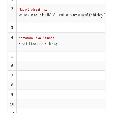
2
Nagyváradi színház
Helló, én voltam az anyu! (Shirley Vale
Willy Russell
3
4
Komáromi Jókai Színház
Esterházy
Ébert Tibor
5
6
7
8
9
10