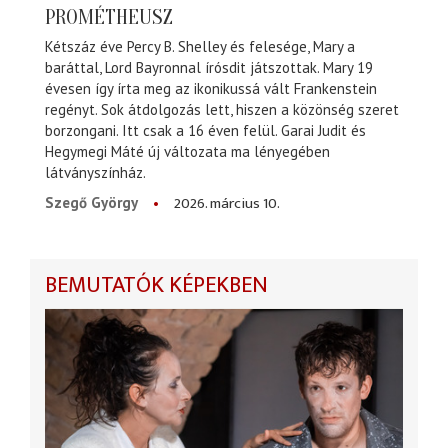
PROMÉTHEUSZ
Kétszáz éve Percy B. Shelley és felesége, Mary a
baráttal, Lord Bayronnal írósdit játszottak. Mary 19
évesen így írta meg az ikonikussá vált Frankenstein
regényt. Sok átdolgozás lett, hiszen a közönség szeret
borzongani. Itt csak a 16 éven felül. Garai Judit és
Hegymegi Máté új változata ma lényegében
látványszínház.
2026. március 10.
Szegő György
BEMUTATÓK KÉPEKBEN