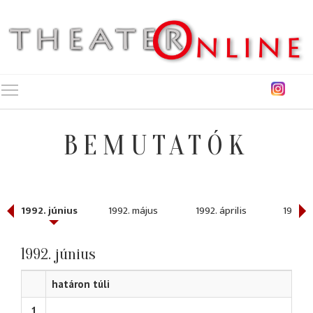
Toggle main menu visibility
BEMUTATÓK
1992. június
1992. május
1992. április
1992. 
1992. június
határon túli
1