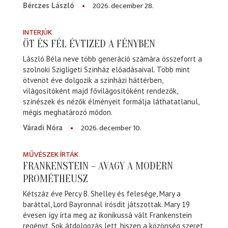
2026. december 28.
Bérczes László
INTERJÚK
ÖT ÉS FÉL ÉVTIZED A FÉNYBEN
László Béla neve több generáció számára összeforrt a
szolnoki Szigligeti Színház előadásaival. Több mint
ötvenöt éve dolgozik a színházi háttérben,
világosítóként majd fővilágosítóként rendezők,
színészek és nézők élményeit formálja láthatatlanul,
mégis meghatározó módon.
2026. december 10.
Váradi Nóra
MŰVÉSZEK ÍRTÁK
FRANKENSTEIN – AVAGY A MODERN
PROMÉTHEUSZ
Kétszáz éve Percy B. Shelley és felesége, Mary a
baráttal, Lord Bayronnal írósdit játszottak. Mary 19
évesen így írta meg az ikonikussá vált Frankenstein
regényt. Sok átdolgozás lett, hiszen a közönség szeret