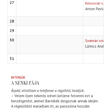
27
Kolozsvári színhá
Anton Pavlovics
28
29
30
Szatmári színház
Lőrincz András 
31
INTERJÚK
A SENKI FÁJA
Árpád, elindítom a telefonon a rögzítést, kezdjük.
– Velem ilyen tekerős izével kellene felvenni ezt a
beszélgetést, amivel Bartókék dolgoztak annak idején.
A régmúltból maradtam itt, az passzolna hozzám.