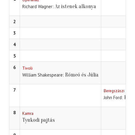
Az istenek alkonya
Richard Wagner
2
3
4
5
6
Tivoli
Rómeó és Júlia
William Shakespeare
7
Beregszászi szin
Kár,
John Ford
8
Kamra
Tyukodi pajtás