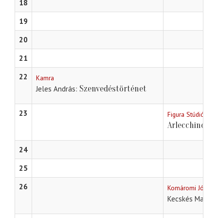
18
19
20
21
22
Kamra
Szenvedéstörténet
Jeles András
23
Figura Stúdió Szí
Arlecchino az
24
25
26
Komáromi Jókai S
Kecskés Marika