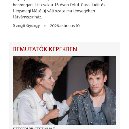
borzongani. Itt csak a 16 éven felül. Garai Judit és
Hegymegi Máté új változata ma lényegében
látványszínház.
2026. március 10.
Szegő György
BEMUTATÓK KÉPEKBEN
SZEGEDI PINCESZÍNHÁZ