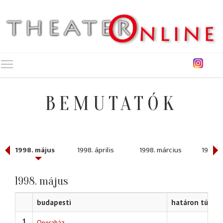
Toggle main menu visibility
BEMUTATÓK
1998. május
1998. április
1998. március
1998. 
1998. május
budapesti
határon túli
1
Operaház