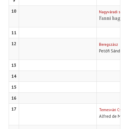
9
10
Nagyváradi szính
Fanni hagyom
11
12
Beregszász
A
Petőfi Sándor
13
14
15
16
17
Temesvári Csiky 
Alfred de Muss