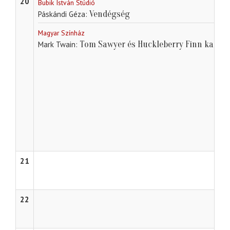
20
Bubik István Stúdió
Vendégség
Páskándi Géza
Magyar Színház
Tom Sawyer és Huckleberry Finn kaland
Mark Twain
21
22