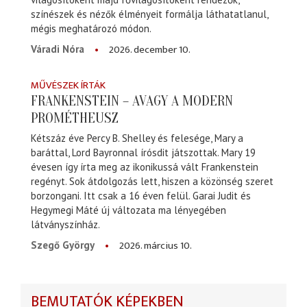
színészek és nézők élményeit formálja láthatatlanul,
mégis meghatározó módon.
2026. december 10.
Váradi Nóra
MŰVÉSZEK ÍRTÁK
FRANKENSTEIN – AVAGY A MODERN
PROMÉTHEUSZ
Kétszáz éve Percy B. Shelley és felesége, Mary a
baráttal, Lord Bayronnal írósdit játszottak. Mary 19
évesen így írta meg az ikonikussá vált Frankenstein
regényt. Sok átdolgozás lett, hiszen a közönség szeret
borzongani. Itt csak a 16 éven felül. Garai Judit és
Hegymegi Máté új változata ma lényegében
látványszínház.
2026. március 10.
Szegő György
BEMUTATÓK KÉPEKBEN