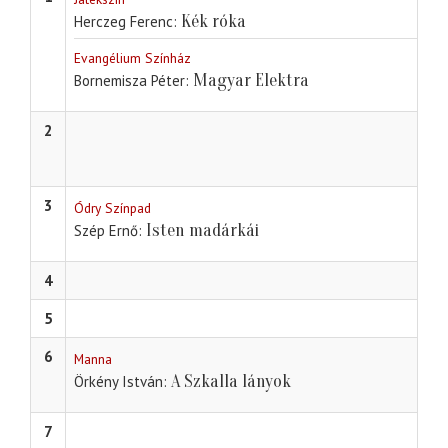
Kék róka
Herczeg Ferenc
Evangélium Színház
Magyar Elektra
Bornemisza Péter
2
3
Ódry Színpad
Isten madárkái
Szép Ernő
4
5
6
Manna
A Szkalla lányok
Örkény István
7