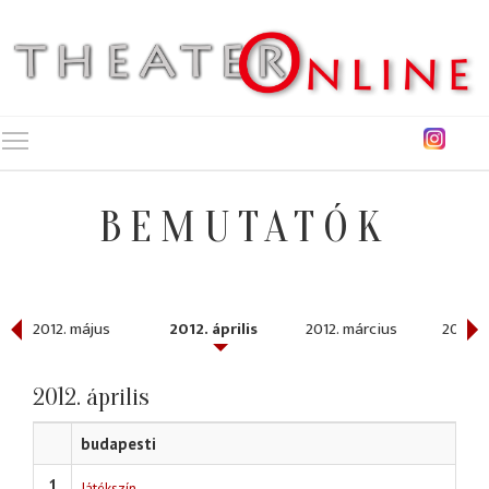
Toggle main menu visibility
BEMUTATÓK
2012. május
2012. április
2012. március
2012. 
2012. április
budapesti
1
Játékszín