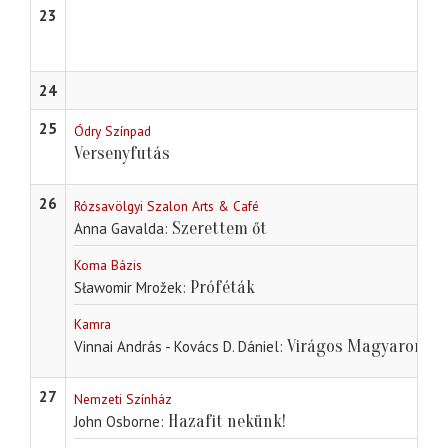
23
24
25
Ódry Színpad
Versenyfutás
26
Rózsavölgyi Szalon Arts & Café
Szerettem őt
Anna Gavalda
Koma Bázis
Próféták
Sławomir Mrožek
Kamra
Virágos Magyarorszá
Vinnai András - Kovács D. Dániel
27
Nemzeti Színház
Hazafit nekünk!
John Osborne