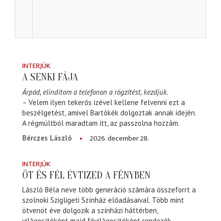
INTERJÚK
A SENKI FÁJA
Árpád, elindítom a telefonon a rögzítést, kezdjük.
– Velem ilyen tekerős izével kellene felvenni ezt a
beszélgetést, amivel Bartókék dolgoztak annak idején.
A régmúltból maradtam itt, az passzolna hozzám.
2026. december 28.
Bérczes László
INTERJÚK
ÖT ÉS FÉL ÉVTIZED A FÉNYBEN
László Béla neve több generáció számára összeforrt a
szolnoki Szigligeti Színház előadásaival. Több mint
ötvenöt éve dolgozik a színházi háttérben,
világosítóként majd fővilágosítóként rendezők,