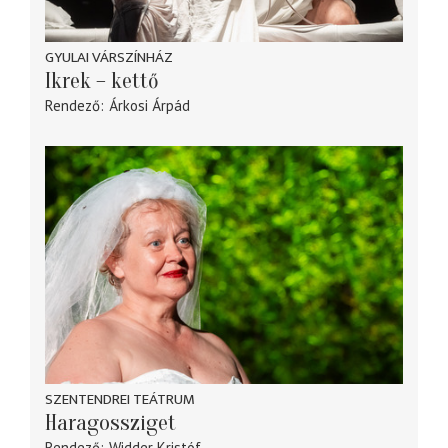
GYULAI VÁRSZÍNHÁZ
Ikrek – kettő
Rendező
Árkosi Árpád
SZENTENDREI TEÁTRUM
Haragossziget
Rendező
Widder Kristóf