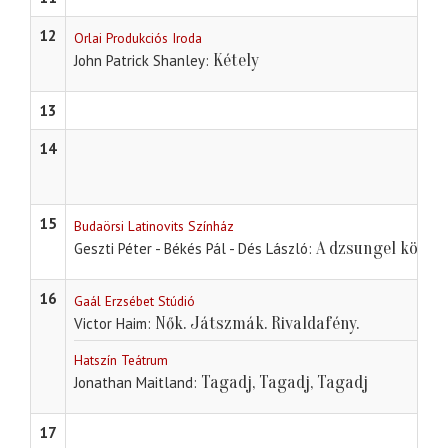
12
Orlai Produkciós Iroda
Kétely
John Patrick Shanley
13
14
15
Budaörsi Latinovits Színház
A dzsungel könyv
Geszti Péter - Békés Pál - Dés László
16
Gaál Erzsébet Stúdió
Nők. Játszmák. Rivaldafény.
Victor Haim
Hatszín Teátrum
Tagadj, Tagadj, Tagadj
Jonathan Maitland
17