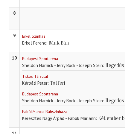
8
9
Erkel Színház
Bánk Bán
Erkel Ferenc
10
Budapest Sportaréna
Hegedűs a h
Sheldon Harnick - Jerry Bock - Joseph Stein
Titkos Társulat
Tótferi
Kárpáti Péter
Budapest Sportaréna
Hegedűs a h
Sheldon Harnick - Jerry Bock - Joseph Stein
FabókMancsi Bábszínháza
Két ember balla
Keresztes Nagy Árpád - Fabók Mariann
11