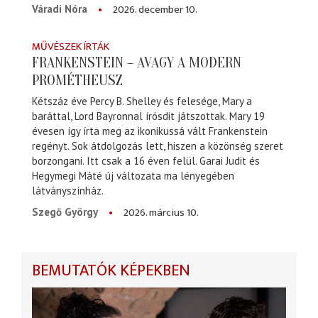
2026. december 10.
Váradi Nóra
MŰVÉSZEK ÍRTÁK
FRANKENSTEIN – AVAGY A MODERN
PROMÉTHEUSZ
Kétszáz éve Percy B. Shelley és felesége, Mary a
baráttal, Lord Bayronnal írósdit játszottak. Mary 19
évesen így írta meg az ikonikussá vált Frankenstein
regényt. Sok átdolgozás lett, hiszen a közönség szeret
borzongani. Itt csak a 16 éven felül. Garai Judit és
Hegymegi Máté új változata ma lényegében
látványszínház.
2026. március 10.
Szegő György
BEMUTATÓK KÉPEKBEN