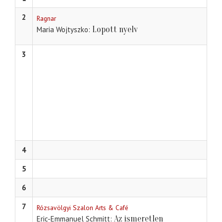
2
Ragnar
Lopott nyelv
Maria Wojtyszko
3
4
5
6
7
Rózsavölgyi Szalon Arts & Café
Az ismeretlen
Eric-Emmanuel Schmitt