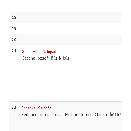
18
19
20
21
Gobbi Hilda Színpad
Bánk bán
Katona József
22
Fesztivál Színház
Bernarda 
Federico García Lorca - Michael John LaChiusa