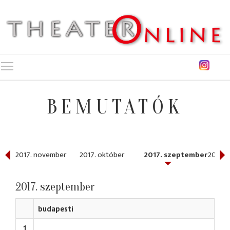
Toggle main menu visibility
BEMUTATÓK
r
2017. november
2017. október
2017. szeptember
2017. 
2017. szeptember
budapesti
1