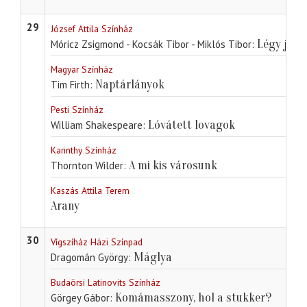
29
József Attila Színház
Légy jó m
Móricz Zsigmond - Kocsák Tibor - Miklós Tibor
Magyar Színház
Naptárlányok
Tim Firth
Pesti Színház
Lóvátett lovagok
William Shakespeare
Karinthy Színház
A mi kis városunk
Thornton Wilder
Kaszás Attila Terem
Arany
30
Vígszíház Házi Színpad
Máglya
Dragomán György
Budaörsi Latinovits Színház
Komámasszony, hol a stukker?
Görgey Gábor