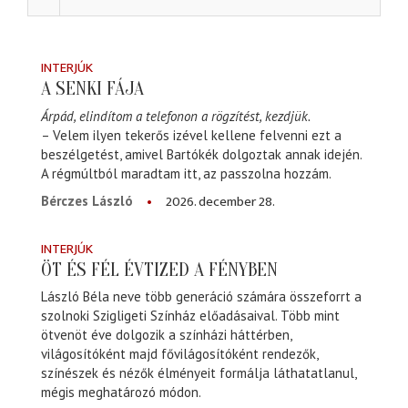
INTERJÚK
A SENKI FÁJA
Árpád, elindítom a telefonon a rögzítést, kezdjük.
– Velem ilyen tekerős izével kellene felvenni ezt a
beszélgetést, amivel Bartókék dolgoztak annak idején.
A régmúltból maradtam itt, az passzolna hozzám.
2026. december 28.
Bérczes László
INTERJÚK
ÖT ÉS FÉL ÉVTIZED A FÉNYBEN
László Béla neve több generáció számára összeforrt a
szolnoki Szigligeti Színház előadásaival. Több mint
ötvenöt éve dolgozik a színházi háttérben,
világosítóként majd fővilágosítóként rendezők,
színészek és nézők élményeit formálja láthatatlanul,
mégis meghatározó módon.