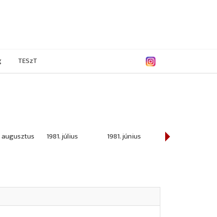
g
TESzT
. augusztus
1981. július
1981. június
1981. május