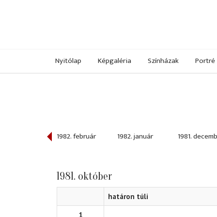
Nyitólap
Képgaléria
Színházak
Portré
982. március
1982. február
1982. január
1981. decem
1981. október
határon túli
1