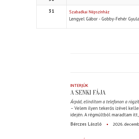
31
Szabadkai Népszínház
Lengyel Gábor - Gobby-Fehér Gyul
INTERJÚK
A SENKI FÁJA
Árpád, elindítom a telefonon a rögzít
– Velem ilyen tekerős izével kell
idején. A régmúltból maradtam itt
2026. decemb
Bérczes László