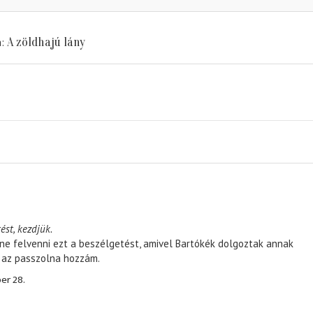
A zöldhajú lány
a
ést, kezdjük.
ene felvenni ezt a beszélgetést, amivel Bartókék dolgoztak annak
, az passzolna hozzám.
er 28.