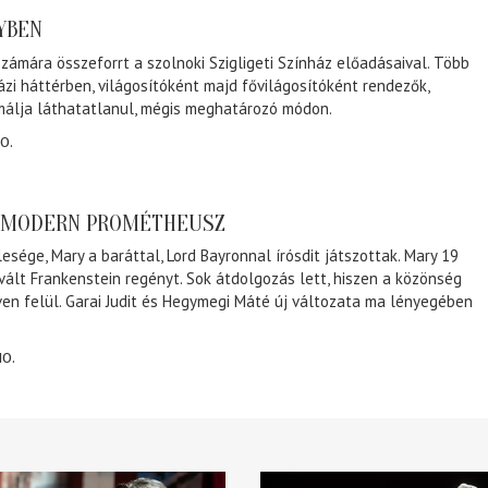
NYBEN
zámára összeforrt a szolnoki Szigligeti Színház előadásaival. Több
ázi háttérben, világosítóként majd fővilágosítóként rendezők,
málja láthatatlanul, mégis meghatározó módon.
0.
A MODERN PROMÉTHEUSZ
lesége, Mary a baráttal, Lord Bayronnal írósdit játszottak. Mary 19
 vált Frankenstein regényt. Sok átdolgozás lett, hiszen a közönség
éven felül. Garai Judit és Hegymegi Máté új változata ma lényegében
10.