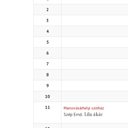
2
3
4
5
6
7
8
9
10
11
Marosvásárhelyi szinház
Lila ákác
Szép Ernő