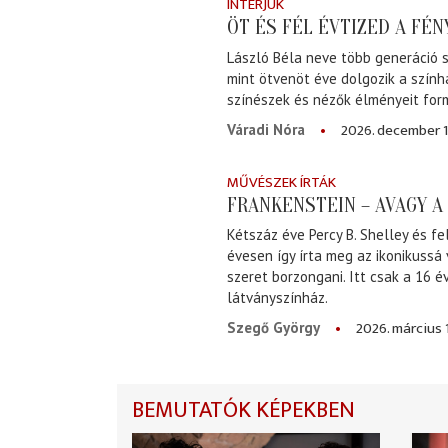
INTERJÚK
ÖT ÉS FÉL ÉVTIZED A FÉ
László Béla neve több generáció s
mint ötvenöt éve dolgozik a szính
színészek és nézők élményeit for
2026. december 1
Váradi Nóra
MŰVÉSZEK ÍRTÁK
FRANKENSTEIN – AVAGY 
Kétszáz éve Percy B. Shelley és fe
évesen így írta meg az ikonikussá
szeret borzongani. Itt csak a 16 
látványszínház.
2026. március 
Szegő György
BEMUTATÓK KÉPEKBEN