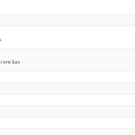
k
ncsen kas