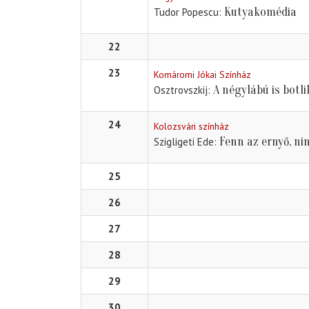
Kutyakomédia
Tudor Popescu
22
23
Komáromi Jókai Színház
A négylábú is botli
Osztrovszkij
24
Kolozsvári színház
Fenn az ernyő, ni
Szigligeti Ede
25
26
27
28
29
30