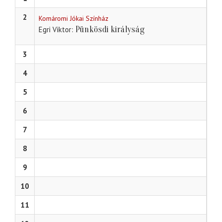
2
Komáromi Jókai Színház
Pünkösdi királyság
Egri Viktor
3
4
5
6
7
8
9
10
11