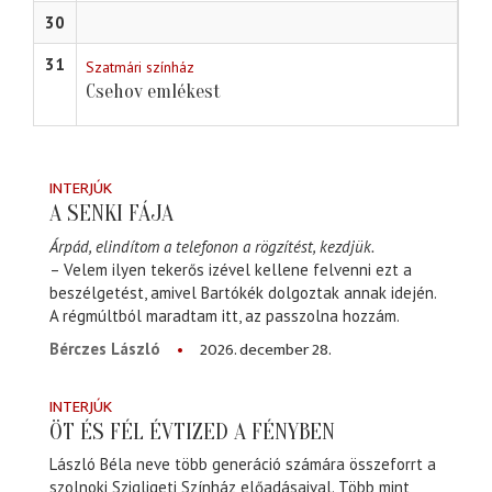
30
31
Szatmári színház
Csehov emlékest
INTERJÚK
A SENKI FÁJA
Árpád, elindítom a telefonon a rögzítést, kezdjük.
– Velem ilyen tekerős izével kellene felvenni ezt a
beszélgetést, amivel Bartókék dolgoztak annak idején.
A régmúltból maradtam itt, az passzolna hozzám.
2026. december 28.
Bérczes László
INTERJÚK
ÖT ÉS FÉL ÉVTIZED A FÉNYBEN
László Béla neve több generáció számára összeforrt a
szolnoki Szigligeti Színház előadásaival. Több mint