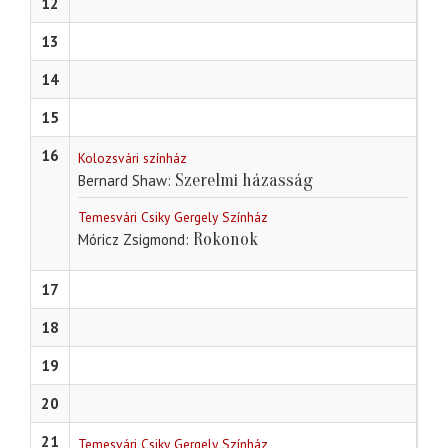
12
13
14
15
16
Kolozsvári színház
Szerelmi házasság
Bernard Shaw
Temesvári Csiky Gergely Színház
Rokonok
Móricz Zsigmond
17
18
19
20
21
Temesvári Csiky Gergely Színház