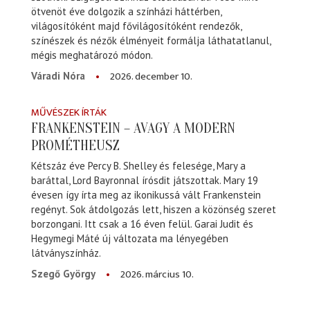
ötvenöt éve dolgozik a színházi háttérben,
világosítóként majd fővilágosítóként rendezők,
színészek és nézők élményeit formálja láthatatlanul,
mégis meghatározó módon.
2026. december 10.
Váradi Nóra
MŰVÉSZEK ÍRTÁK
FRANKENSTEIN – AVAGY A MODERN
PROMÉTHEUSZ
Kétszáz éve Percy B. Shelley és felesége, Mary a
baráttal, Lord Bayronnal írósdit játszottak. Mary 19
évesen így írta meg az ikonikussá vált Frankenstein
regényt. Sok átdolgozás lett, hiszen a közönség szeret
borzongani. Itt csak a 16 éven felül. Garai Judit és
Hegymegi Máté új változata ma lényegében
látványszínház.
2026. március 10.
Szegő György