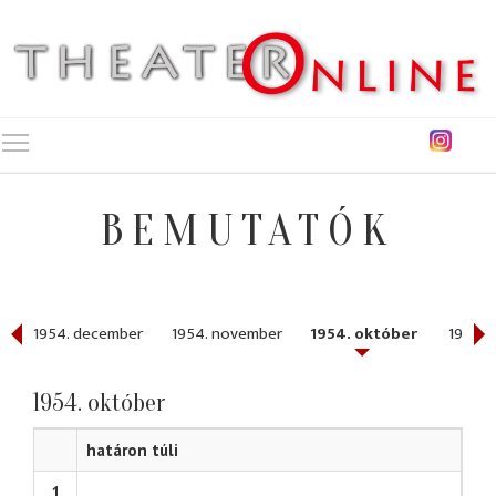
Toggle main menu visibility
BEMUTATÓK
1954. december
1954. november
1954. október
1954. 
1954. október
határon túli
1