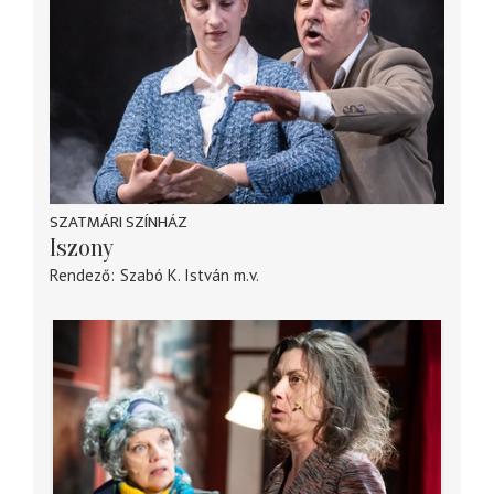
SZATMÁRI SZÍNHÁZ
Iszony
Rendező
Szabó K. István
m.v.