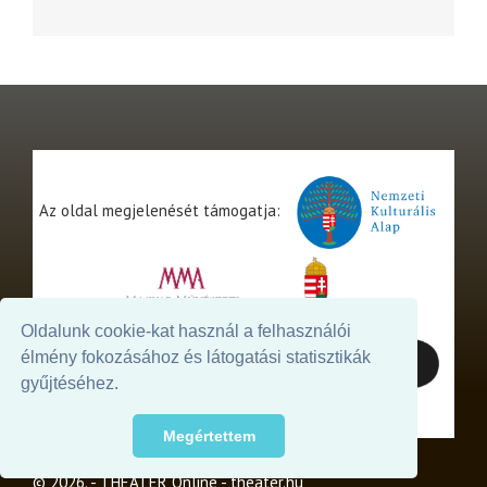
Az oldal megjelenését támogatja:
Oldalunk cookie-kat használ a felhasználói
élmény fokozásához és látogatási statisztikák
gyűjtéséhez.
Megértettem
© 2026. - THEATER Online -
theater.hu