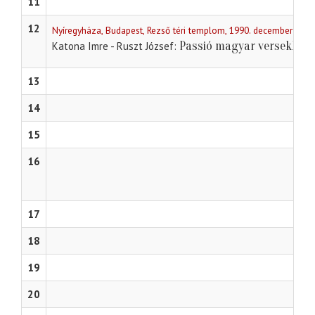
11
12
Nyíregyháza, Budapest, Rezső téri templom, 1990. december 20.
Passió magyar versekben
Katona Imre - Ruszt József
13
14
15
16
17
18
19
20