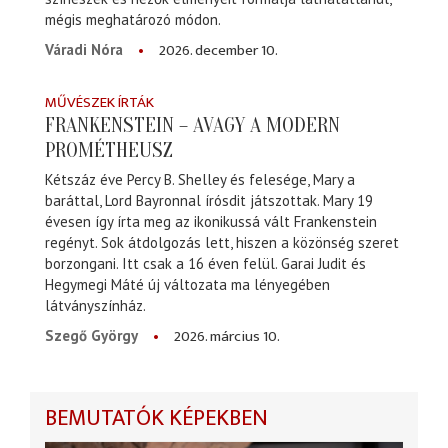
mégis meghatározó módon.
2026. december 10.
Váradi Nóra
MŰVÉSZEK ÍRTÁK
FRANKENSTEIN – AVAGY A MODERN
PROMÉTHEUSZ
Kétszáz éve Percy B. Shelley és felesége, Mary a
baráttal, Lord Bayronnal írósdit játszottak. Mary 19
évesen így írta meg az ikonikussá vált Frankenstein
regényt. Sok átdolgozás lett, hiszen a közönség szeret
borzongani. Itt csak a 16 éven felül. Garai Judit és
Hegymegi Máté új változata ma lényegében
látványszínház.
2026. március 10.
Szegő György
BEMUTATÓK KÉPEKBEN