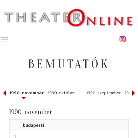
Toggle main menu visibility
BEMUTATÓK
r
1990. november
1990. október
1990. szeptember
1990. 
1990. november
budapesti
1