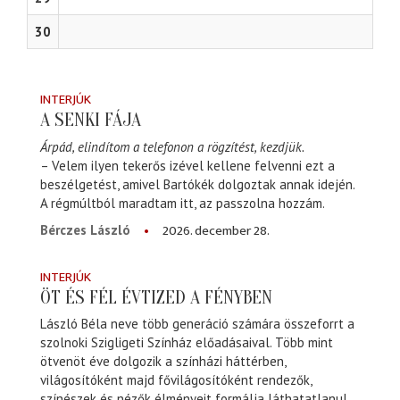
30
INTERJÚK
A SENKI FÁJA
Árpád, elindítom a telefonon a rögzítést, kezdjük.
– Velem ilyen tekerős izével kellene felvenni ezt a
beszélgetést, amivel Bartókék dolgoztak annak idején.
A régmúltból maradtam itt, az passzolna hozzám.
2026. december 28.
Bérczes László
INTERJÚK
ÖT ÉS FÉL ÉVTIZED A FÉNYBEN
László Béla neve több generáció számára összeforrt a
szolnoki Szigligeti Színház előadásaival. Több mint
ötvenöt éve dolgozik a színházi háttérben,
világosítóként majd fővilágosítóként rendezők,
színészek és nézők élményeit formálja láthatatlanul,