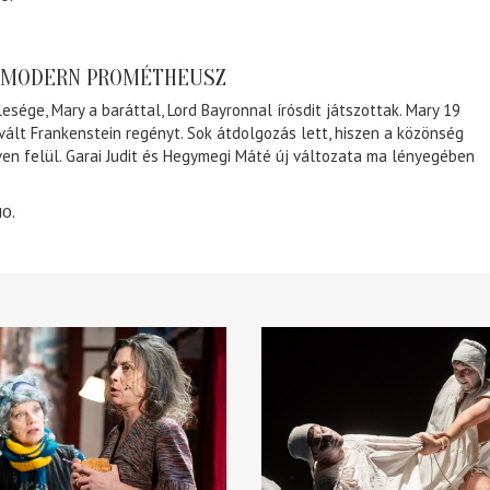
A MODERN PROMÉTHEUSZ
lesége, Mary a baráttal, Lord Bayronnal írósdit játszottak. Mary 19
 vált Frankenstein regényt. Sok átdolgozás lett, hiszen a közönség
éven felül. Garai Judit és Hegymegi Máté új változata ma lényegében
10.