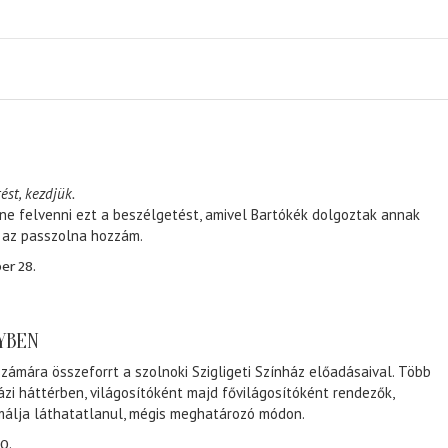
ést, kezdjük.
ene felvenni ezt a beszélgetést, amivel Bartókék dolgoztak annak
, az passzolna hozzám.
er 28.
NYBEN
zámára összeforrt a szolnoki Szigligeti Színház előadásaival. Több
ázi háttérben, világosítóként majd fővilágosítóként rendezők,
málja láthatatlanul, mégis meghatározó módon.
0.