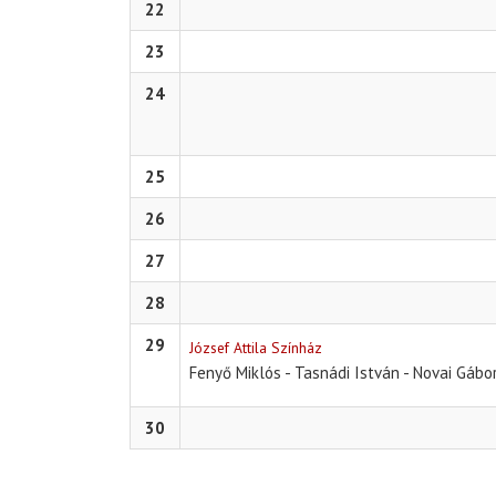
22
23
24
25
26
27
28
29
József Attila Színház
Fenyő Miklós - Tasnádi István - Novai Gábo
30