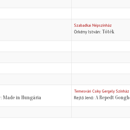
Szabadkai Népszínház
Tóték
Örkény István
Temesvári Csiky Gergely Színház
Made in Hungária
A Repedt Gongho
r
Rejtő Jenő