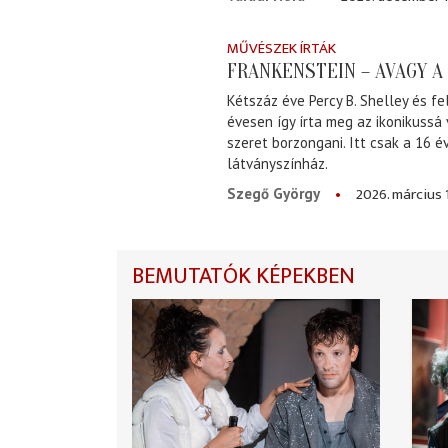
MŰVÉSZEK ÍRTÁK
FRANKENSTEIN – AVAGY 
Kétszáz éve Percy B. Shelley és fe
évesen így írta meg az ikonikussá
szeret borzongani. Itt csak a 16 
látványszínház.
2026. március 
Szegő György
BEMUTATÓK KÉPEKBEN