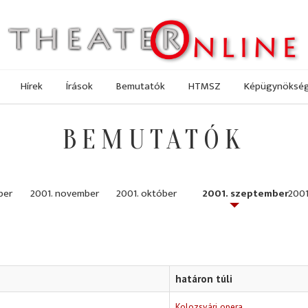
Hírek
Írások
Bemutatók
HTMSZ
Képügynöksé
BEMUTATÓK
ber
2001. november
2001. október
2001. szeptember
2001
határon túli
Kolozsvári opera