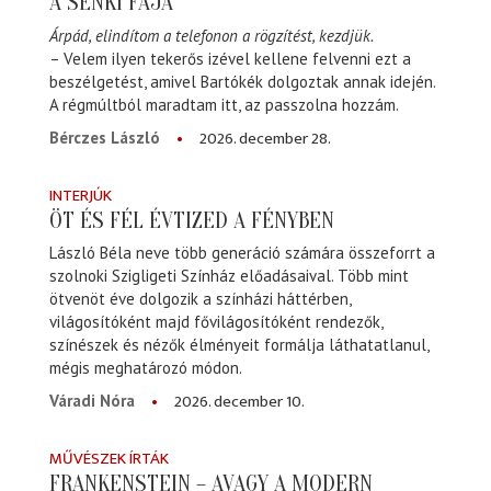
A SENKI FÁJA
Árpád, elindítom a telefonon a rögzítést, kezdjük.
– Velem ilyen tekerős izével kellene felvenni ezt a
beszélgetést, amivel Bartókék dolgoztak annak idején.
A régmúltból maradtam itt, az passzolna hozzám.
2026. december 28.
Bérczes László
INTERJÚK
ÖT ÉS FÉL ÉVTIZED A FÉNYBEN
László Béla neve több generáció számára összeforrt a
szolnoki Szigligeti Színház előadásaival. Több mint
ötvenöt éve dolgozik a színházi háttérben,
világosítóként majd fővilágosítóként rendezők,
színészek és nézők élményeit formálja láthatatlanul,
mégis meghatározó módon.
2026. december 10.
Váradi Nóra
MŰVÉSZEK ÍRTÁK
FRANKENSTEIN – AVAGY A MODERN