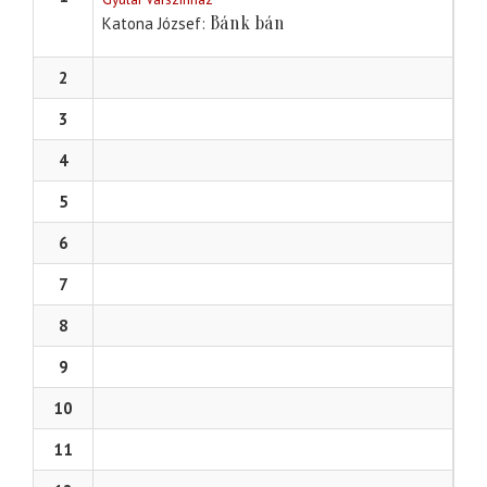
Bánk bán
Katona József
2
3
4
5
6
7
8
9
10
11