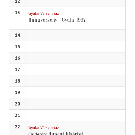
12
13
Gyulai Várszínház
Hangverseny - Gyula_1967
14
15
16
17
18
19
20
21
22
Gyulai Várszínház
Huncut kísértet
Calderón