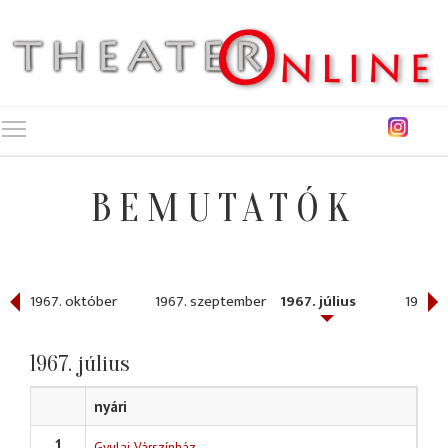
Toggle main menu visibility
BEMUTATÓK
r
1967. október
1967. szeptember
1967. július
1967. j
1967. július
nyári
1
Gyulai Várszínház