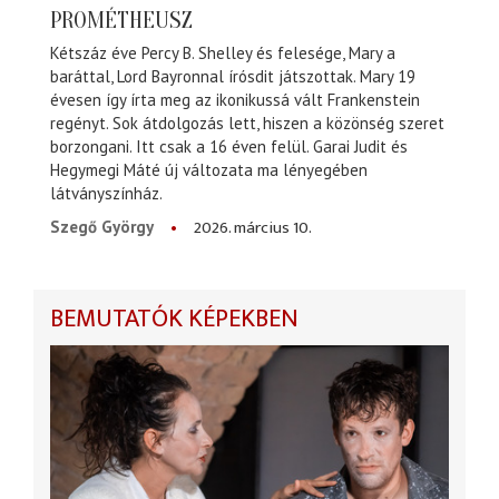
PROMÉTHEUSZ
Kétszáz éve Percy B. Shelley és felesége, Mary a
baráttal, Lord Bayronnal írósdit játszottak. Mary 19
évesen így írta meg az ikonikussá vált Frankenstein
regényt. Sok átdolgozás lett, hiszen a közönség szeret
borzongani. Itt csak a 16 éven felül. Garai Judit és
Hegymegi Máté új változata ma lényegében
látványszínház.
2026. március 10.
Szegő György
BEMUTATÓK KÉPEKBEN