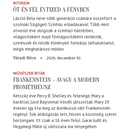
INTERJÚK
ÖT ÉS FÉL ÉVTIZED A FÉNYBEN
László Béla neve több generáció számára összeforrt a
szolnoki Szigligeti Színház előadásaival. Több mint
ötvenöt éve dolgozik a színházi háttérben,
világosítóként majd fővilágosítóként rendezők,
színészek és nézők élményeit formálja láthatatlanul,
mégis meghatározó módon.
2026. december 10.
Váradi Nóra
MŰVÉSZEK ÍRTÁK
FRANKENSTEIN – AVAGY A MODERN
PROMÉTHEUSZ
Kétszáz éve Percy B. Shelley és felesége, Mary a
baráttal, Lord Bayronnal írósdit játszottak. Mary 19
évesen így írta meg az ikonikussá vált Frankenstein
regényt. Sok átdolgozás lett, hiszen a közönség szeret
borzongani. Itt csak a 16 éven felül. Garai Judit és
Hegymegi Máté új változata ma lényegében