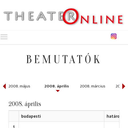
Toggle main menu visibility
BEMUTATÓK
2008. május
2008. április
2008. március
2008. 
2008. április
budapesti
határon tú
1