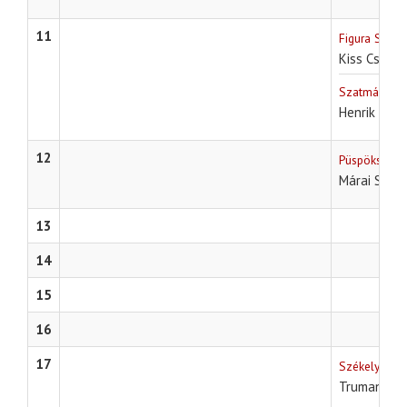
11
Figura Stúdi
Kiss Csaba
Szatmári szí
Henrik Ibse
12
Püspökség, 
Márai Sánd
13
14
15
16
17
Székelyudvar
Truman Ca