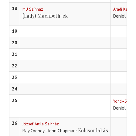
18
MU Színház
Aradi Kamar
(Lady) Machbeth-ek
Deniel Key
19
20
21
22
23
24
25
Yorick-Stúdió
Deniel Key
26
József Attila Színház
Kölcsönlakás
Ray Cooney - John Chapman