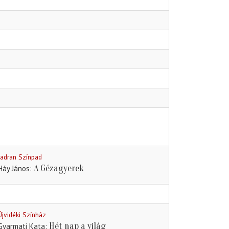
Jadran Színpad
A Gézagyerek
Háy János
Újvidéki Színház
Hét nap a világ
Gyarmati Kata