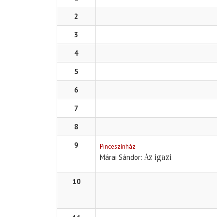
2
3
4
5
6
7
8
9
Pinceszínház
Az igazi
Márai Sándor
10