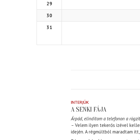
29
30
31
INTERJÚK
A SENKI FÁJA
Árpád, elindítom a telefonon a rögzít
– Velem ilyen tekerős izével kell
idején. A régmúltból maradtam itt