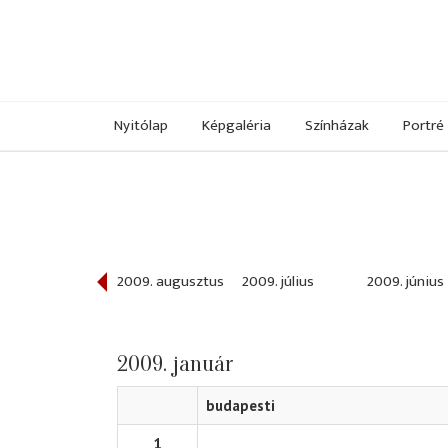
Nyitólap
Képgaléria
Színházak
Portré
009. szeptember
2009. augusztus
2009. július
2009. június
2009. január
budapesti
1