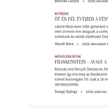
2026. decemb
Bérczes László
INTERJÚK
ÖT ÉS FÉL ÉVTIZED A FÉ
László Béla neve több generáció s
mint ötvenöt éve dolgozik a szính
színészek és nézők élményeit for
2026. december 1
Váradi Nóra
MŰVÉSZEK ÍRTÁK
FRANKENSTEIN – AVAGY 
Kétszáz éve Percy B. Shelley és fe
évesen így írta meg az ikonikussá
szeret borzongani. Itt csak a 16 
látványszínház.
2026. március 
Szegő György