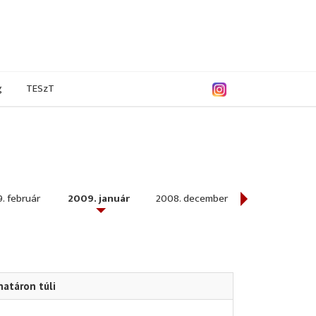
g
TESzT
. február
2009. január
2008. december
2008. novembe
határon túli