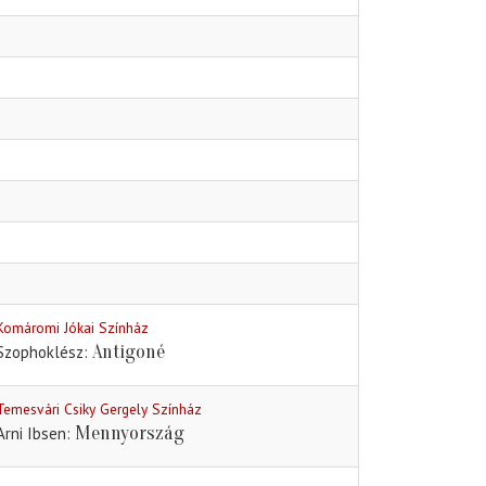
Komáromi Jókai Színház
Antigoné
Szophoklész
Temesvári Csiky Gergely Színház
Mennyország
Arni Ibsen