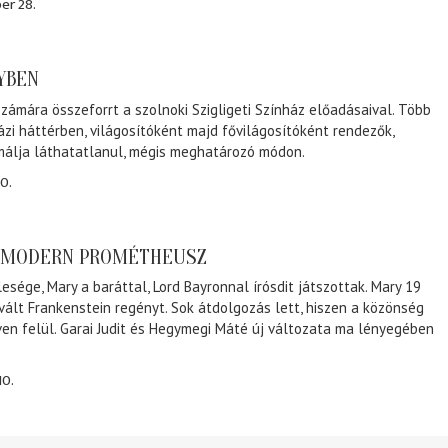
er 28.
NYBEN
zámára összeforrt a szolnoki Szigligeti Színház előadásaival. Több
ázi háttérben, világosítóként majd fővilágosítóként rendezők,
málja láthatatlanul, mégis meghatározó módon.
0.
A MODERN PROMÉTHEUSZ
lesége, Mary a baráttal, Lord Bayronnal írósdit játszottak. Mary 19
 vált Frankenstein regényt. Sok átdolgozás lett, hiszen a közönség
éven felül. Garai Judit és Hegymegi Máté új változata ma lényegében
10.