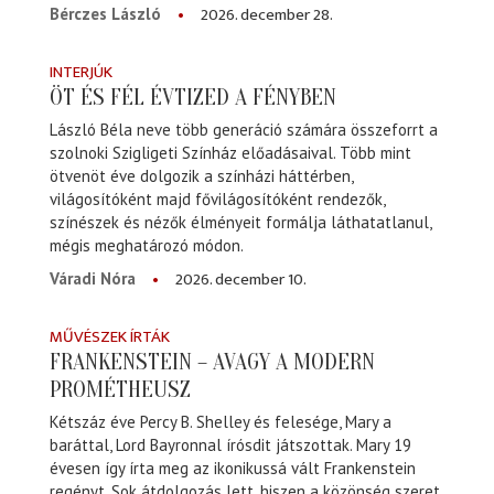
2026. december 28.
Bérczes László
INTERJÚK
ÖT ÉS FÉL ÉVTIZED A FÉNYBEN
László Béla neve több generáció számára összeforrt a
szolnoki Szigligeti Színház előadásaival. Több mint
ötvenöt éve dolgozik a színházi háttérben,
világosítóként majd fővilágosítóként rendezők,
színészek és nézők élményeit formálja láthatatlanul,
mégis meghatározó módon.
2026. december 10.
Váradi Nóra
MŰVÉSZEK ÍRTÁK
FRANKENSTEIN – AVAGY A MODERN
PROMÉTHEUSZ
Kétszáz éve Percy B. Shelley és felesége, Mary a
baráttal, Lord Bayronnal írósdit játszottak. Mary 19
évesen így írta meg az ikonikussá vált Frankenstein
regényt. Sok átdolgozás lett, hiszen a közönség szeret