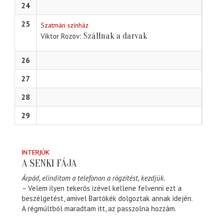
24
25
Szatmári színház
Szállnak a darvak
Viktor Rozov
26
27
28
29
INTERJÚK
A SENKI FÁJA
Árpád, elindítom a telefonon a rögzítést, kezdjük.
– Velem ilyen tekerős izével kellene felvenni ezt a
beszélgetést, amivel Bartókék dolgoztak annak idején.
A régmúltból maradtam itt, az passzolna hozzám.