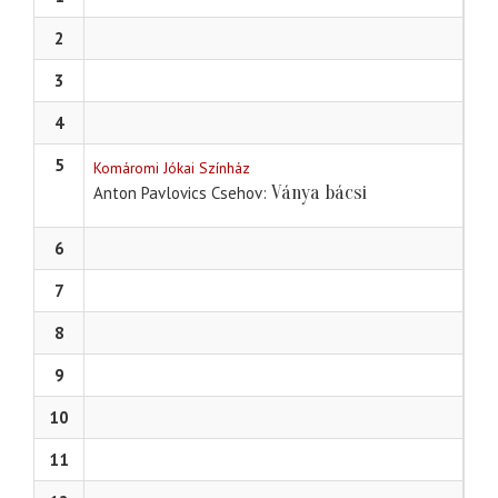
2
3
4
5
Komáromi Jókai Színház
Ványa bácsi
Anton Pavlovics Csehov
6
7
8
9
10
11