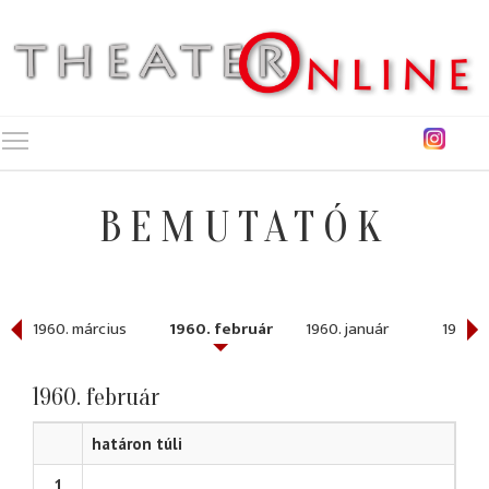
Toggle main menu visibility
BEMUTATÓK
1960. március
1960. február
1960. január
1959. 
1960. február
határon túli
1