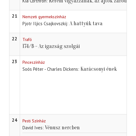
Kérem vigyázzanak, az ajtók záródnak
Kia Corthron
21
Nemzeti gyermekszínház
A hattyúk tava
Pjotr Iljics Csajkovszkij
22
Trafó
174/B - Az igazság szolgái
23
Pinceszínház
Karácsonyi ének
Soós Péter - Charles Dickens
24
Pesti Színház
Vénusz nercben
David Ives