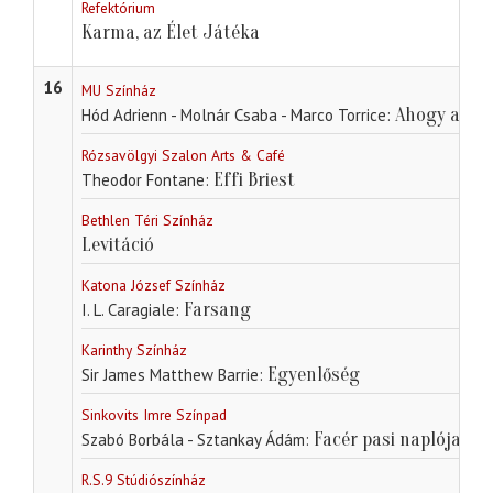
Refektórium
Karma, az Élet Játéka
16
MU Színház
Ahogy azt a
Hód Adrienn - Molnár Csaba - Marco Torrice
Rózsavölgyi Szalon Arts & Café
Effi Briest
Theodor Fontane
Bethlen Téri Színház
Levitáció
Katona József Színház
Farsang
I. L. Caragiale
Karinthy Színház
Egyenlőség
Sir James Matthew Barrie
Sinkovits Imre Színpad
Facér pasi naplója
Szabó Borbála - Sztankay Ádám
R.S.9 Stúdiószínház