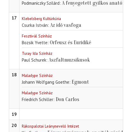
A fenyegetett gyilkos anatómiá
Podmaniczky Szilárd
17
Klebelsberg Kultúrkúria
Az idő vasfoga
Csurka István
Fesztivál Színház
Orfeusz és Euridiké
Bozsik Yvette
Turay Ida Színház
Aszfaltmuzsikusok
Paul Schurek
18
Maladype Színház
Egmont
Johann Wolfgang Goethe
Maladype Színház
Don Carlos
Friedrich Schiller
19
20
Rákospalotai Leánynevelő Intézet