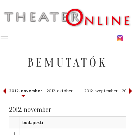
Toggle main menu visibility
BEMUTATÓK
r
2012. november
2012. október
2012. szeptember
2012. 
2012. november
budapesti
1