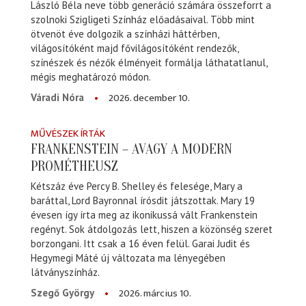
László Béla neve több generáció számára összeforrt a
szolnoki Szigligeti Színház előadásaival. Több mint
ötvenöt éve dolgozik a színházi háttérben,
világosítóként majd fővilágosítóként rendezők,
színészek és nézők élményeit formálja láthatatlanul,
mégis meghatározó módon.
2026. december 10.
Váradi Nóra
MŰVÉSZEK ÍRTÁK
FRANKENSTEIN – AVAGY A MODERN
PROMÉTHEUSZ
Kétszáz éve Percy B. Shelley és felesége, Mary a
baráttal, Lord Bayronnal írósdit játszottak. Mary 19
évesen így írta meg az ikonikussá vált Frankenstein
regényt. Sok átdolgozás lett, hiszen a közönség szeret
borzongani. Itt csak a 16 éven felül. Garai Judit és
Hegymegi Máté új változata ma lényegében
látványszínház.
2026. március 10.
Szegő György