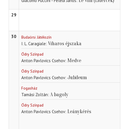
Le Villi (Lidércek)
Giacomo Puccini - Feledi János
29
30
Budaörsi Játékszín
Viharos éjszaka
I. L. Caragiale
Ódry Színpad
Medve
Anton Pavlovics Csehov
Ódry Színpad
Jubileum
Anton Pavlovics Csehov
Fogasház
A bagoly
Tamási Zoltán
Ódry Színpad
Leánykérés
Anton Pavlovics Csehov