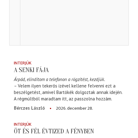
INTERJÚK
A SENKI FÁJA
Árpád, elindítom a telefonon a rögzítést, kezdjük.
– Velem ilyen tekerős izével kellene felvenni ezt a
beszélgetést, amivel Bartókék dolgoztak annak idején.
A régmúltból maradtam itt, az passzolna hozzám.
2026. december 28.
Bérczes László
INTERJÚK
ÖT ÉS FÉL ÉVTIZED A FÉNYBEN