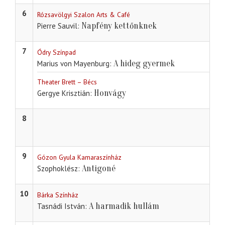
6
Rózsavölgyi Szalon Arts & Café
Napfény kettőnknek
Pierre Sauvil
7
Ódry Színpad
A hideg gyermek
Marius von Mayenburg
Theater Brett – Bécs
Honvágy
Gergye Krisztián
8
9
Gózon Gyula Kamaraszínház
Antigoné
Szophoklész
10
Bárka Színház
A harmadik hullám
Tasnádi István