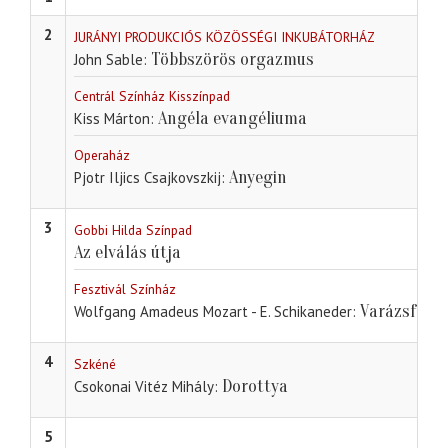
2
JURÁNYI PRODUKCIÓS KÖZÖSSÉGI INKUBÁTORHÁZ
Többszörös orgazmus
John Sable
Centrál Színház Kisszínpad
Angéla evangéliuma
Kiss Márton
Operaház
Anyegin
Pjotr Iljics Csajkovszkij
3
Gobbi Hilda Színpad
Az elválás útja
Fesztivál Színház
Varázsfuvol
Wolfgang Amadeus Mozart - E. Schikaneder
4
Szkéné
Dorottya
Csokonai Vitéz Mihály
5