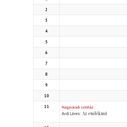
2
3
4
5
6
7
8
9
10
11
Nagyváradi színház
Az emlékmű
Ardi Liives