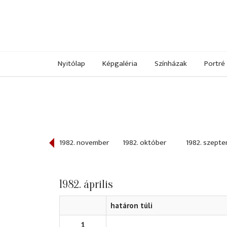
Nyitólap
Képgaléria
Színházak
Portré
982. december
1982. november
1982. október
1982. szept
1982. április
határon túli
1