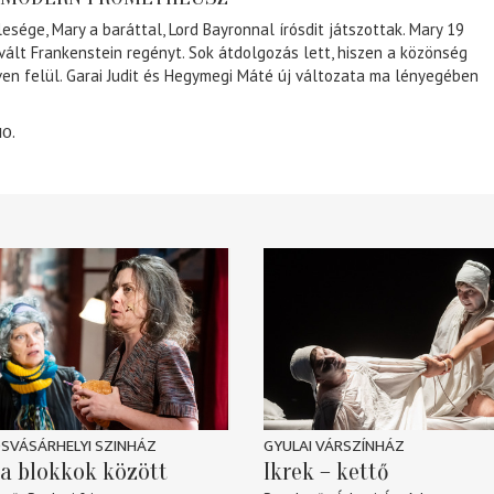
lesége, Mary a baráttal, Lord Bayronnal írósdit játszottak. Mary 19
 vált Frankenstein regényt. Sok átdolgozás lett, hiszen a közönség
éven felül. Garai Judit és Hegymegi Máté új változata ma lényegében
10.
SVÁSÁRHELYI SZINHÁZ
GYULAI VÁRSZÍNHÁZ
a blokkok között
Ikrek – kettő