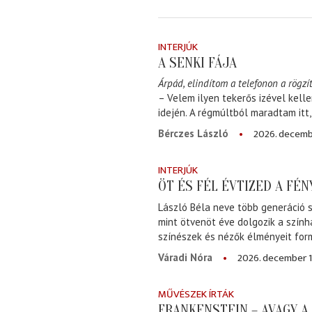
INTERJÚK
A SENKI FÁJA
Árpád, elindítom a telefonon a rögzít
– Velem ilyen tekerős izével kell
idején. A régmúltból maradtam itt
2026. decemb
Bérczes László
INTERJÚK
ÖT ÉS FÉL ÉVTIZED A FÉ
László Béla neve több generáció s
mint ötvenöt éve dolgozik a szính
színészek és nézők élményeit for
2026. december 1
Váradi Nóra
MŰVÉSZEK ÍRTÁK
FRANKENSTEIN – AVAGY 