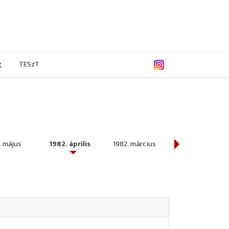
g
TESzT
. május
1982. április
1982. március
1982. február