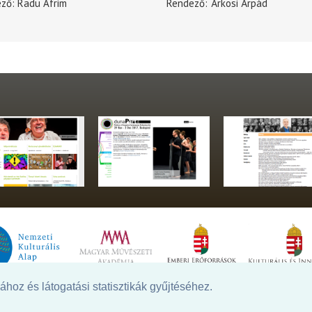
ező
Radu Afrim
Rendező
Árkosi Árpád
hoz és látogatási statisztikák gyűjtéséhez.