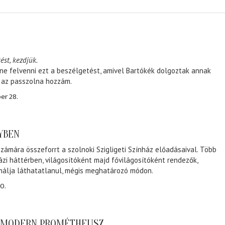
ést, kezdjük.
ene felvenni ezt a beszélgetést, amivel Bartókék dolgoztak annak
, az passzolna hozzám.
er 28.
NYBEN
zámára összeforrt a szolnoki Szigligeti Színház előadásaival. Több
ázi háttérben, világosítóként majd fővilágosítóként rendezők,
málja láthatatlanul, mégis meghatározó módon.
0.
A MODERN PROMÉTHEUSZ