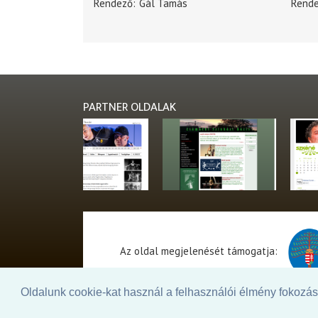
Rendező
Gál Tamás
Rend
PARTNER OLDALAK
Az oldal megjelenését támogatja:
Oldalunk cookie-kat használ a felhasználói élmény fokozásá