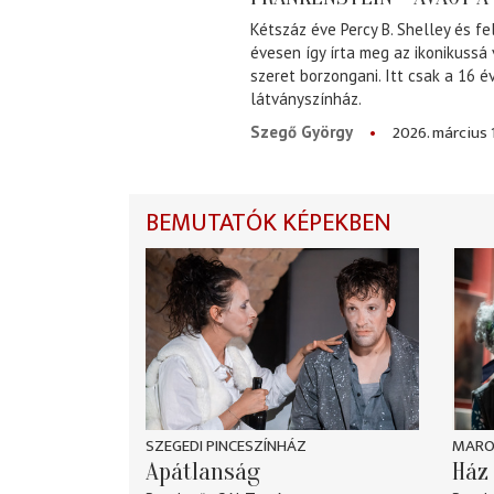
Kétszáz éve Percy B. Shelley és fe
évesen így írta meg az ikonikussá
szeret borzongani. Itt csak a 16 
látványszínház.
2026. március 
Szegő György
BEMUTATÓK KÉPEKBEN
SZEGEDI PINCESZÍNHÁZ
MARO
Apátlanság
Ház 