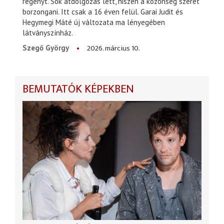
regényt. Sok átdolgozás lett, hiszen a közönség szeret
borzongani. Itt csak a 16 éven felül. Garai Judit és
Hegymegi Máté új változata ma lényegében
látványszínház.
2026. március 10.
Szegő György
BEMUTATÓK KÉPEKBEN