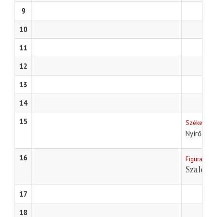
9
10
11
12
13
14
15
Székelyudv
Nyírő Józs
16
Figura Stú
Szalonsp
17
18