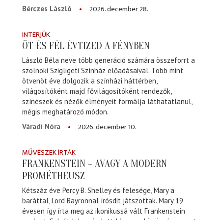
2026. december 28.
Bérczes László
INTERJÚK
ÖT ÉS FÉL ÉVTIZED A FÉNYBEN
László Béla neve több generáció számára összeforrt a
szolnoki Szigligeti Színház előadásaival. Több mint
ötvenöt éve dolgozik a színházi háttérben,
világosítóként majd fővilágosítóként rendezők,
színészek és nézők élményeit formálja láthatatlanul,
mégis meghatározó módon.
2026. december 10.
Váradi Nóra
MŰVÉSZEK ÍRTÁK
FRANKENSTEIN – AVAGY A MODERN
PROMÉTHEUSZ
Kétszáz éve Percy B. Shelley és felesége, Mary a
baráttal, Lord Bayronnal írósdit játszottak. Mary 19
évesen így írta meg az ikonikussá vált Frankenstein