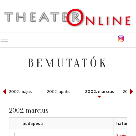
Toggle main menu visibility
BEMUTATÓK
2002. május
2002. április
2002. március
2002. 
2002. március
budapesti
határon t
1
Szatmári s