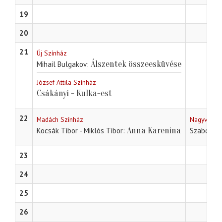
19
20
21
Új Színház
Álszentek összeesküvése
Mihail Bulgakov
József Attila Színház
Csákányi - Kulka-est
22
Madách Színház
Nagyváradi
Anna Karenina
Kocsák Tibor - Miklós Tibor
Szabó Ma
23
24
25
26