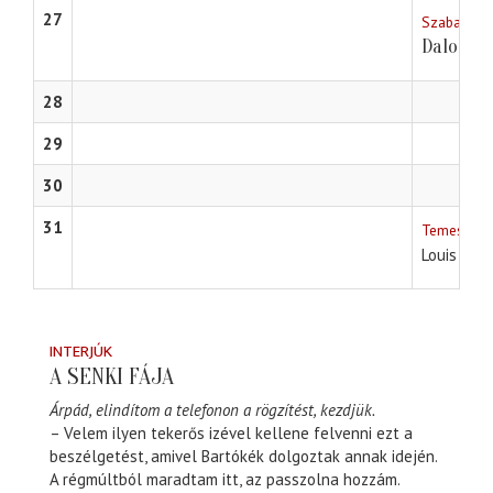
27
Szabadkai 
Dalok a 
28
29
30
31
Temesvári 
Louis Vern
INTERJÚK
A SENKI FÁJA
Árpád, elindítom a telefonon a rögzítést, kezdjük.
– Velem ilyen tekerős izével kellene felvenni ezt a
beszélgetést, amivel Bartókék dolgoztak annak idején.
A régmúltból maradtam itt, az passzolna hozzám.