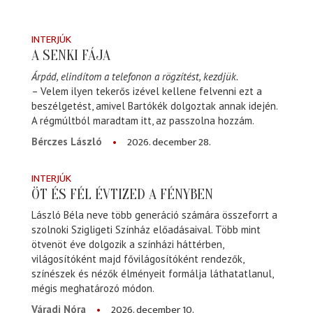
INTERJÚK
A SENKI FÁJA
Árpád, elindítom a telefonon a rögzítést, kezdjük.
– Velem ilyen tekerős izével kellene felvenni ezt a
beszélgetést, amivel Bartókék dolgoztak annak idején.
A régmúltból maradtam itt, az passzolna hozzám.
2026. december 28.
Bérczes László
INTERJÚK
ÖT ÉS FÉL ÉVTIZED A FÉNYBEN
László Béla neve több generáció számára összeforrt a
szolnoki Szigligeti Színház előadásaival. Több mint
ötvenöt éve dolgozik a színházi háttérben,
világosítóként majd fővilágosítóként rendezők,
színészek és nézők élményeit formálja láthatatlanul,
mégis meghatározó módon.
2026. december 10.
Váradi Nóra