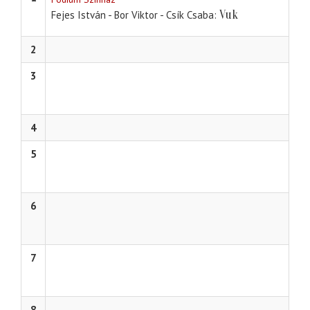
Vuk
Fejes István - Bor Viktor - Csík Csaba
2
3
4
5
6
7
8