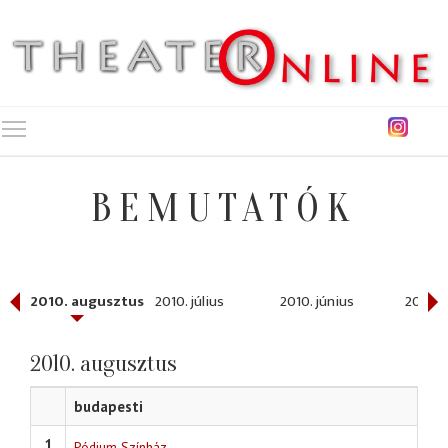
Toggle main menu visibility
BEMUTATÓK
ber
2010. augusztus
2010. július
2010. június
2010. 
2010. augusztus
budapesti
1
Pódium Színház