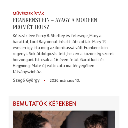
MŰVÉSZEK ÍRTÁK
FRANKENSTEIN – AVAGY A MODERN
PROMÉTHEUSZ
Kétszáz éve Percy B. Shelley és felesége, Mary a
baráttal, Lord Bayronnal írósdit játszottak. Mary 19
évesen így írta meg az ikonikussá vált Frankenstein
regényt. Sok átdolgozás lett, hiszen a közönség szeret
borzongani. Itt csak a 16 éven felül. Garai Judit és
Hegymegi Máté új változata ma lényegében
látványszínház.
2026. március 10.
Szegő György
BEMUTATÓK KÉPEKBEN