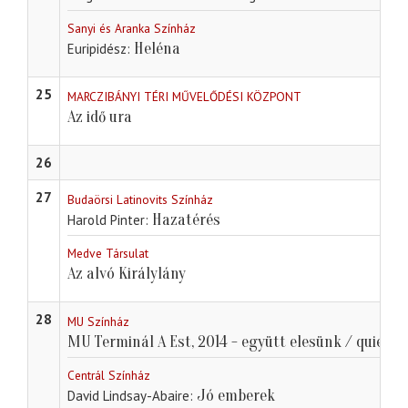
Sanyi és Aranka Színház
Heléna
Euripidész
25
MARCZIBÁNYI TÉRI MŰVELŐDÉSI KÖZPONT
Az idő ura
26
27
Budaörsi Latinovits Színház
Hazatérés
Harold Pinter
Medve Társulat
Az alvó Királylány
28
MU Színház
MU Terminál A Est, 2014 - együtt elesünk / quietum
Centrál Színház
Jó emberek
David Lindsay-Abaire