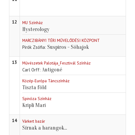
12
MU Színház
Hysterology
MARCZIBÁNYI TÉRI MŰVELŐDÉSI KÖZPONT
Suspiros - Sóhajok
Pirók Zsófia
13
Művészetek Palotája_Fesztivál Színház
Antigoné
Carl Orff
Közép-Európa Táncszínház
Tiszta föld
Spinóza Színház
Kripli Mari
14
Várkert bazár
Sírnak a harangok...