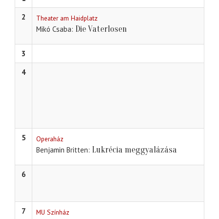
2
Theater am Haidplatz
Die Vaterlosen
Mikó Csaba
3
4
5
Operaház
Lukrécia meggyalázása
Benjamin Britten
6
7
MU Színház