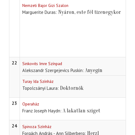
Nemzeti Bajor Gizi Szalon
Nyáron, este fél tizenegykor
Marguerite Duras
22
Sinkovits Imre Színpad
Anyegin
Alekszandr Szergejevics Puskin
Turay Ida Színház
Doktornők
Topolcsányi Laura
23
Operaház
A lakatlan sziget
Franz Joseph Haydn
24
Spinoza Színház
Herzl
Forgách András - Ann Silberberg