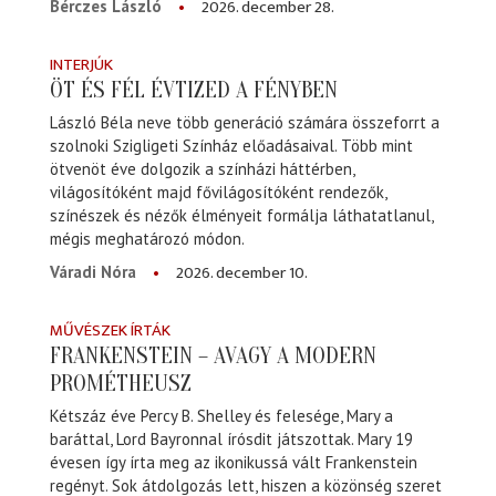
2026. december 28.
Bérczes László
INTERJÚK
ÖT ÉS FÉL ÉVTIZED A FÉNYBEN
László Béla neve több generáció számára összeforrt a
szolnoki Szigligeti Színház előadásaival. Több mint
ötvenöt éve dolgozik a színházi háttérben,
világosítóként majd fővilágosítóként rendezők,
színészek és nézők élményeit formálja láthatatlanul,
mégis meghatározó módon.
2026. december 10.
Váradi Nóra
MŰVÉSZEK ÍRTÁK
FRANKENSTEIN – AVAGY A MODERN
PROMÉTHEUSZ
Kétszáz éve Percy B. Shelley és felesége, Mary a
baráttal, Lord Bayronnal írósdit játszottak. Mary 19
évesen így írta meg az ikonikussá vált Frankenstein
regényt. Sok átdolgozás lett, hiszen a közönség szeret