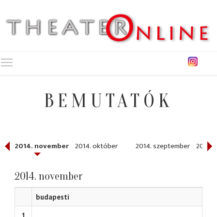
Toggle main menu visibility
BEMUTATÓK
r
2014. november
2014. október
2014. szeptember
2014. 
2014. november
budapesti
1