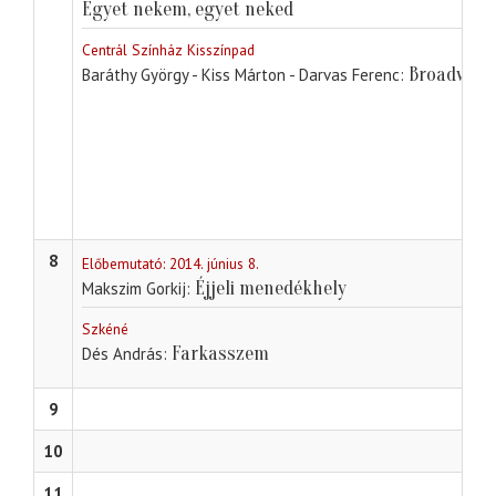
Egyet nekem, egyet neked
Centrál Színház Kisszínpad
Broadway f
Baráthy György - Kiss Márton - Darvas Ferenc
8
Előbemutató: 2014. június 8.
Éjjeli menedékhely
Makszim Gorkij
Szkéné
Farkasszem
Dés András
9
10
11