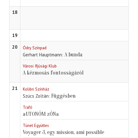
18
19
20
Ódry Színpad
A bunda
Gerhart Hauptmann
Városi Ifjúsági Klub
A kézmosás fontosságáról
21
Kolibri Színház
Függésben
Szücs Zoltán
Trafó
aUTONÓM zÓNa
Tünet Együttes
Voyager 3, egy mission, ami possible