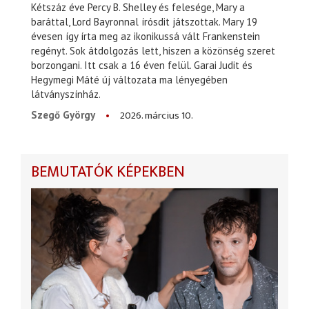
Kétszáz éve Percy B. Shelley és felesége, Mary a
baráttal, Lord Bayronnal írósdit játszottak. Mary 19
évesen így írta meg az ikonikussá vált Frankenstein
regényt. Sok átdolgozás lett, hiszen a közönség szeret
borzongani. Itt csak a 16 éven felül. Garai Judit és
Hegymegi Máté új változata ma lényegében
látványszínház.
2026. március 10.
Szegő György
BEMUTATÓK KÉPEKBEN