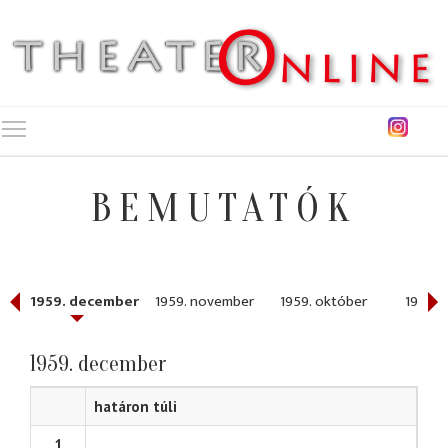
Toggle main menu visibility
BEMUTATÓK
1959. december
1959. november
1959. október
1959. 
1959. december
határon túli
1