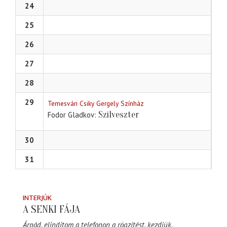
24
25
26
27
28
29
Temesvári Csiky Gergely Színház
Szilveszter
Fodor Gladkov
30
31
INTERJÚK
A SENKI FÁJA
Árpád, elindítom a telefonon a rögzítést, kezdjük.