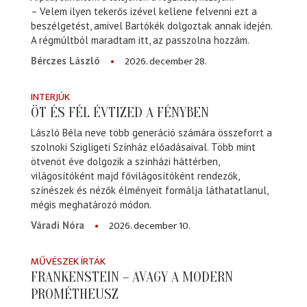
– Velem ilyen tekerős izével kellene felvenni ezt a
beszélgetést, amivel Bartókék dolgoztak annak idején.
A régmúltból maradtam itt, az passzolna hozzám.
2026. december 28.
Bérczes László
INTERJÚK
ÖT ÉS FÉL ÉVTIZED A FÉNYBEN
László Béla neve több generáció számára összeforrt a
szolnoki Szigligeti Színház előadásaival. Több mint
ötvenöt éve dolgozik a színházi háttérben,
világosítóként majd fővilágosítóként rendezők,
színészek és nézők élményeit formálja láthatatlanul,
mégis meghatározó módon.
2026. december 10.
Váradi Nóra
MŰVÉSZEK ÍRTÁK
FRANKENSTEIN – AVAGY A MODERN
PROMÉTHEUSZ