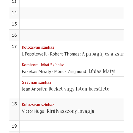
13
14
15
16
17
Kolozsvári színház
A papagáj és a zsaru
J. Popplewell - Robert Thomas
Komáromi Jókai Színház
Lúdas Matyi
Fazekas Mihály - Móricz Zsigmond
Szatmári színház
Becket vagy Isten becsülete
Jean Anouilh
18
Kolozsvári színház
Királyasszony lovagja
Victor Hugo
19