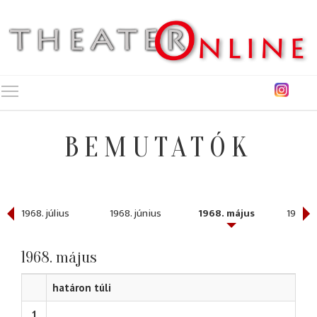
Toggle main menu visibility
BEMUTATÓK
1968. július
1968. június
1968. május
1968. á
1968. május
határon túli
1