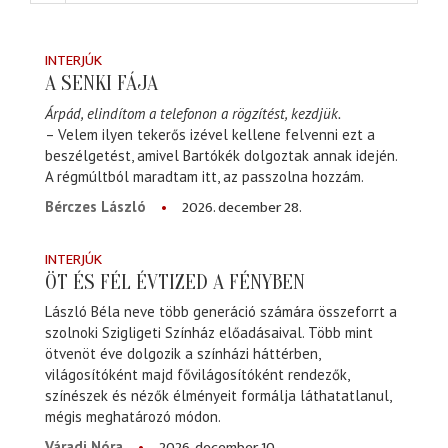
INTERJÚK
A SENKI FÁJA
Árpád, elindítom a telefonon a rögzítést, kezdjük.
– Velem ilyen tekerős izével kellene felvenni ezt a
beszélgetést, amivel Bartókék dolgoztak annak idején.
A régmúltból maradtam itt, az passzolna hozzám.
2026. december 28.
Bérczes László
INTERJÚK
ÖT ÉS FÉL ÉVTIZED A FÉNYBEN
László Béla neve több generáció számára összeforrt a
szolnoki Szigligeti Színház előadásaival. Több mint
ötvenöt éve dolgozik a színházi háttérben,
világosítóként majd fővilágosítóként rendezők,
színészek és nézők élményeit formálja láthatatlanul,
mégis meghatározó módon.
2026. december 10.
Váradi Nóra