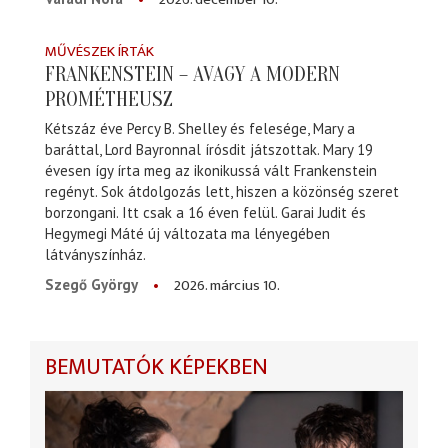
MŰVÉSZEK ÍRTÁK
FRANKENSTEIN – AVAGY A MODERN
PROMÉTHEUSZ
Kétszáz éve Percy B. Shelley és felesége, Mary a
baráttal, Lord Bayronnal írósdit játszottak. Mary 19
évesen így írta meg az ikonikussá vált Frankenstein
regényt. Sok átdolgozás lett, hiszen a közönség szeret
borzongani. Itt csak a 16 éven felül. Garai Judit és
Hegymegi Máté új változata ma lényegében
látványszínház.
2026. március 10.
Szegő György
BEMUTATÓK KÉPEKBEN