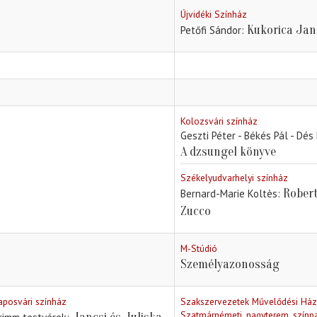
Újvidéki Színház
Kukorica Jan
Petőfi Sándor
Kolozsvári színház
Geszti Péter - Békés Pál - Dés
A dzsungel könyve
Székelyudvarhelyi színház
Rober
Bernard-Marie Koltès
Zucco
M-Stúdió
Személyazonosság
aposvári színház
Szakszervezetek Művelődési Ház
Szatmárnémeti, nagyterem, színp