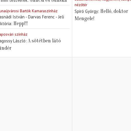
Jancsi és Juliska
rimm testvérek
nézőtér
unaújvárosi Bartók Kamaraszínház
Helló, doktor
Spiró György
asnádi István - Darvas Ferenc - Jeli
Mengele!
Hepp!!!
iktória
aposvári színház
A sötétben látó
agossy László
ündér