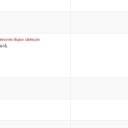
atinovits-Bujtor Játékszín
uók