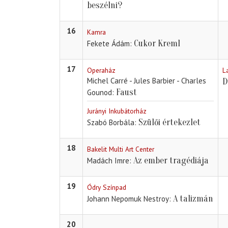
beszélni?
16
Kamra
Cukor Kreml
Fekete Ádám
17
Operaház
L
Michel Carré - Jules Barbier - Charles
D
Faust
Gounod
Jurányi Inkubátorház
Szülői értekezlet
Szabó Borbála
18
Bakelit Multi Art Center
Az ember tragédiája
Madách Imre
19
Ódry Színpad
A talizmán
Johann Nepomuk Nestroy
20