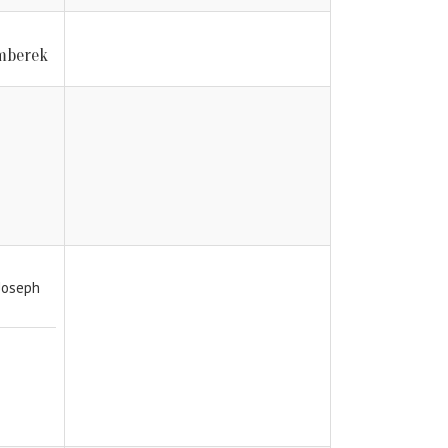
mberek
 Joseph