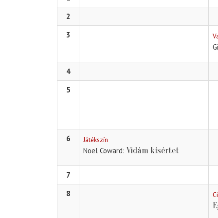
2
3
V
G
4
5
6
Játékszín
Vidám kísértet
Noel Coward
7
8
C
E