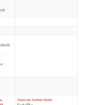
csi
 László
to
a,
Temesvári Színház Stúdió
adi