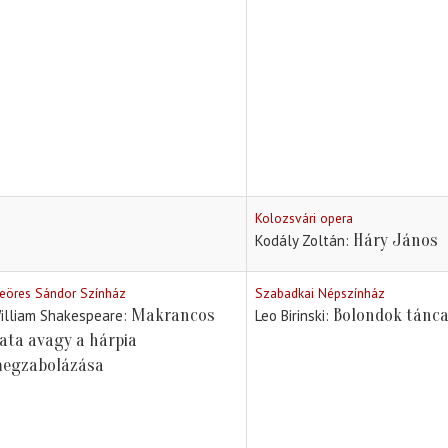
Kolozsvári opera
Háry János
Kodály Zoltán
eöres Sándor Színház
Szabadkai Népszínház
Makrancos
Bolondok tánc
illiam Shakespeare
Leo Birinski
ata avagy a hárpia
egzabolázása