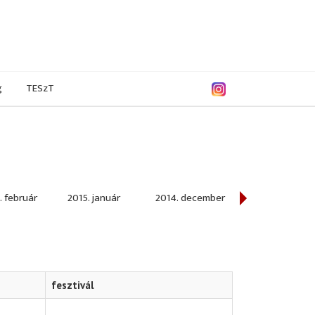
g
TESzT
. február
2015. január
2014. december
2014. november
fesztivál