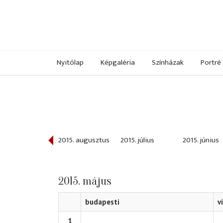
Nyitólap
Képgaléria
Színházak
Portré
015. szeptember
2015. augusztus
2015. július
2015. június
2015. május
budapesti
v
1