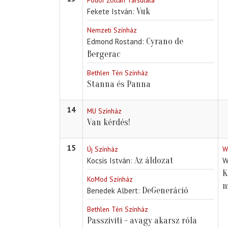
Fodor Zoltán Társulata
Vuk
Fekete István
Nemzeti Színház
Cyrano de
Edmond Rostand
Bergerac
Bethlen Téri Színház
Stanna és Panna
14
MU Színház
Van kérdés!
15
Új Színház
W
Az áldozat
Kocsis István
W
K
KoMod Színház
m
DeGeneráció
Benedek Albert
Bethlen Téri Színház
Passziviti - avagy akarsz róla