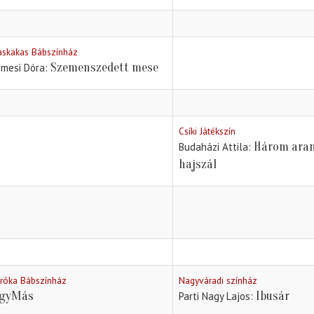
askakas Bábszínház
Szemenszedett mese
imesi Dóra
Csíki Játékszín
Három ara
Budaházi Attila
hajszál
iróka Bábszínház
Nagyváradi színház
gyMás
Ibusár
Parti Nagy Lajos