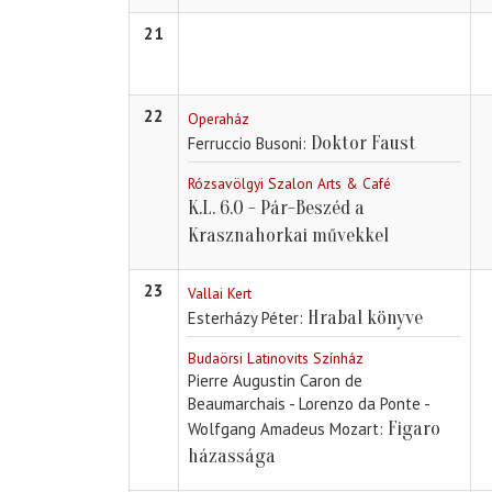
21
22
Operaház
Doktor Faust
Ferruccio Busoni
Rózsavölgyi Szalon Arts & Café
K.L. 6.0 - Pár-Beszéd a
Krasznahorkai művekkel
23
Vallai Kert
Hrabal könyve
Esterházy Péter
Budaörsi Latinovits Színház
Pierre Augustin Caron de
Beaumarchais - Lorenzo da Ponte -
Figaro
Wolfgang Amadeus Mozart
házassága