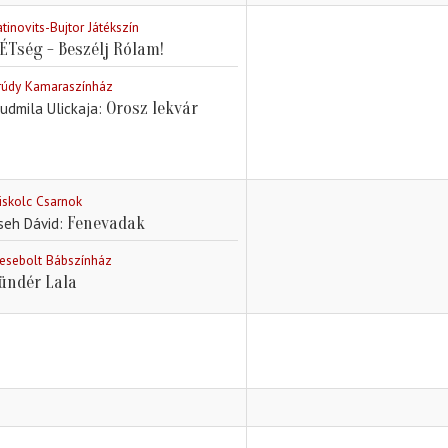
atinovits-Bujtor Játékszín
ÉTség - Beszélj Rólam!
rúdy Kamaraszínház
Orosz lekvár
judmila Ulickaja
iskolc Csarnok
Fenevadak
seh Dávid
esebolt Bábszínház
ündér Lala