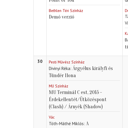
Point of You
G
Bethlen Téri Színház
D
T
Demó verzió
V
K
B
t
30
Pesti Művész Színház
Árgyélus királyfi és
Divinyi Réka
Tündér Ilona
MU Színház
MU Terminál C est, 2015 -
Érdekellentét/Ütközéspont
(Clash) / Árnyék (Shadow)
Vác
A
Tóth-Máthé Miklós