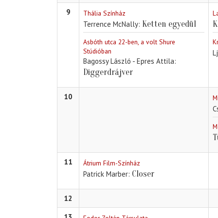
9
Thália Színház
L
Ketten egyedül
K
Terrence McNally
Asbóth utca 22-ben, a volt Shure
K
Stúdióban
L
Bagossy László - Epres Attila
Diggerdrájver
10
M
C
M
T
11
Átrium Film-Színház
Closer
Patrick Marber
12
13