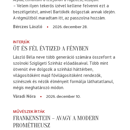
– Velem ilyen tekerős izével kellene felvenni ezt a
beszélgetést, amivel Bartókék dolgoztak annak idején.
A régmúltból maradtam itt, az passzolna hozzám.
2026. december 28.
Bérczes László
INTERJÚK
ÖT ÉS FÉL ÉVTIZED A FÉNYBEN
László Béla neve több generáció számára összeforrt a
szolnoki Szigligeti Színház előadásaival. Több mint
ötvenöt éve dolgozik a színházi háttérben,
világosítóként majd fővilágosítóként rendezők,
színészek és nézők élményeit formálja láthatatlanul,
mégis meghatározó módon.
2026. december 10.
Váradi Nóra
MŰVÉSZEK ÍRTÁK
FRANKENSTEIN – AVAGY A MODERN
PROMÉTHEUSZ