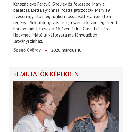
Kétszáz éve Percy B. Shelley és felesége, Mary a
baráttal, Lord Bayronnal írósdit játszottak. Mary 19
évesen így írta meg az ikonikussá vált Frankenstein
regényt. Sok átdolgozás lett, hiszen a közönség szeret
borzongani. Itt csak a 16 éven felül. Garai Judit és
Hegymegi Máté új változata ma lényegében
látványszínház.
2026. március 10.
Szegő György
BEMUTATÓK KÉPEKBEN