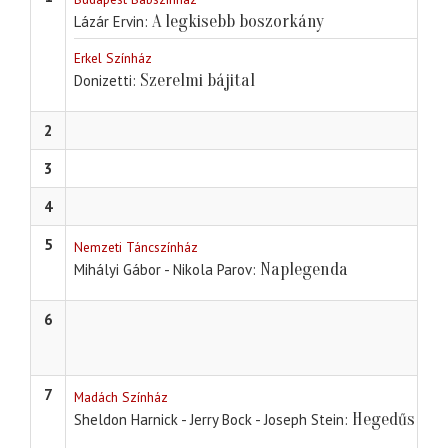
A legkisebb boszorkány
Lázár Ervin
Erkel Színház
Szerelmi bájital
Donizetti
2
3
4
5
Nemzeti Táncszínház
Naplegenda
Mihályi Gábor - Nikola Parov
6
7
Madách Színház
Hegedűs a h
Sheldon Harnick - Jerry Bock - Joseph Stein