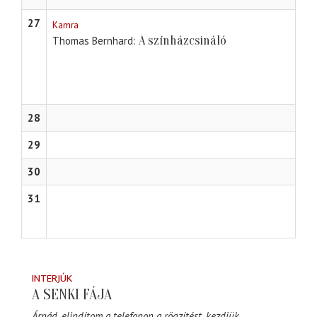
27
Kamra
A színházcsináló
Thomas Bernhard
28
29
30
31
INTERJÚK
A SENKI FÁJA
Árpád, elindítom a telefonon a rögzítést, kezdjük.