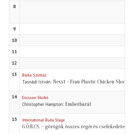
8
9
10
11
12
13
Bárka Színház
Nexxt - Frau Plastic Chicken Show
Tasnádi István
14
Ericsson Stúdió
Emberbarát
Christopher Hampton
15
International Buda Stage
G.Ö.R.CS. – görögök összes regéi és cselekedetei