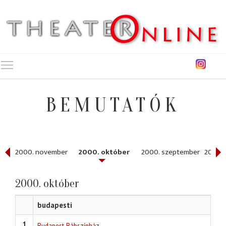
Toggle main menu visibility
BEMUTATÓK
er
2000. november
2000. október
2000. szeptember
2000.
2000. október
budapesti
1
Budapest Bábszínház