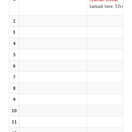
Elvesze
Sarkadi Imre
2
3
4
5
6
7
8
9
10
11