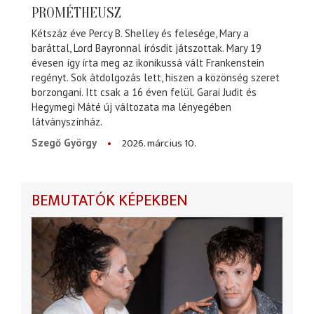
PROMÉTHEUSZ
Kétszáz éve Percy B. Shelley és felesége, Mary a
baráttal, Lord Bayronnal írósdit játszottak. Mary 19
évesen így írta meg az ikonikussá vált Frankenstein
regényt. Sok átdolgozás lett, hiszen a közönség szeret
borzongani. Itt csak a 16 éven felül. Garai Judit és
Hegymegi Máté új változata ma lényegében
látványszínház.
2026. március 10.
Szegő György
BEMUTATÓK KÉPEKBEN