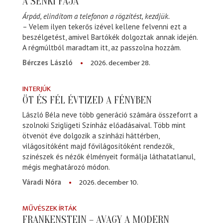
A SENKI FÁJA
Árpád, elindítom a telefonon a rögzítést, kezdjük.
– Velem ilyen tekerős izével kellene felvenni ezt a
beszélgetést, amivel Bartókék dolgoztak annak idején.
A régmúltból maradtam itt, az passzolna hozzám.
2026. december 28.
Bérczes László
INTERJÚK
ÖT ÉS FÉL ÉVTIZED A FÉNYBEN
László Béla neve több generáció számára összeforrt a
szolnoki Szigligeti Színház előadásaival. Több mint
ötvenöt éve dolgozik a színházi háttérben,
világosítóként majd fővilágosítóként rendezők,
színészek és nézők élményeit formálja láthatatlanul,
mégis meghatározó módon.
2026. december 10.
Váradi Nóra
MŰVÉSZEK ÍRTÁK
FRANKENSTEIN – AVAGY A MODERN