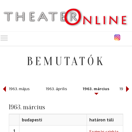
Toggle main menu visibility
BEMUTATÓK
1963. május
1963. április
1963. március
1963. 
1963. március
budapesti
határon túli
1
Szatmári színház