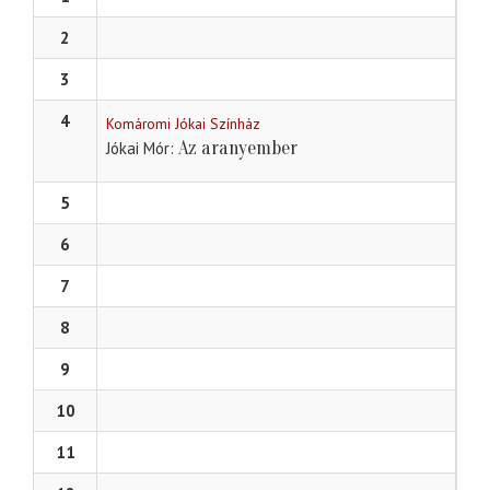
2
3
4
Komáromi Jókai Színház
Az aranyember
Jókai Mór
5
6
7
8
9
10
11