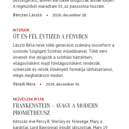
beszélgetést, amivel Bartókék dolgoztak annak idején.
A régmúltból maradtam itt, az passzolna hozzám.
2026. december 28.
Bérczes László
INTERJÚK
ÖT ÉS FÉL ÉVTIZED A FÉNYBEN
László Béla neve több generáció számára összeforrt a
szolnoki Szigligeti Színház előadásaival. Több mint
ötvenöt éve dolgozik a színházi háttérben,
világosítóként majd fővilágosítóként rendezők,
színészek és nézők élményeit formálja láthatatlanul,
mégis meghatározó módon.
2026. december 10.
Váradi Nóra
MŰVÉSZEK ÍRTÁK
FRANKENSTEIN – AVAGY A MODERN
PROMÉTHEUSZ
Kétszáz éve Percy B. Shelley és felesége, Mary a
baráttal, Lord Bayronnal írósdit játszottak. Mary 19