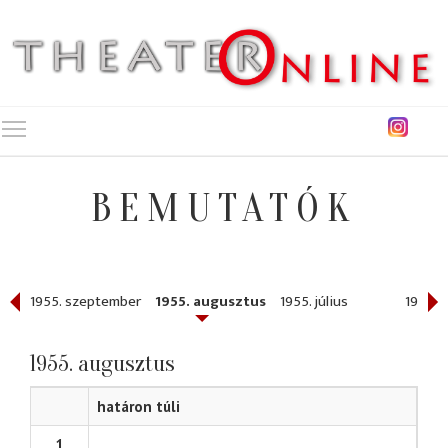
Toggle main menu visibility
BEMUTATÓK
1955. szeptember
1955. augusztus
1955. július
1955. j
1955. augusztus
határon túli
1