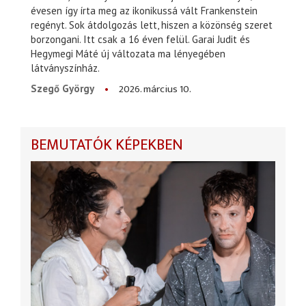
évesen így írta meg az ikonikussá vált Frankenstein
regényt. Sok átdolgozás lett, hiszen a közönség szeret
borzongani. Itt csak a 16 éven felül. Garai Judit és
Hegymegi Máté új változata ma lényegében
látványszínház.
2026. március 10.
Szegő György
BEMUTATÓK KÉPEKBEN