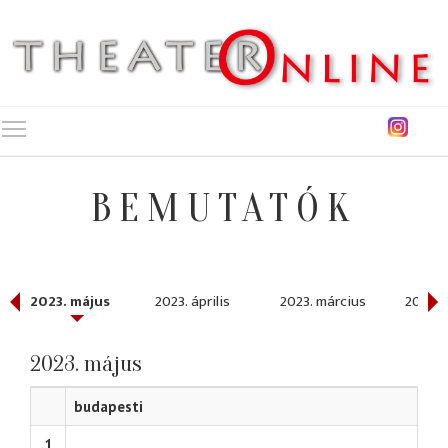
Toggle main menu visibility
BEMUTATÓK
2023. május
2023. április
2023. március
2023. 
2023. május
budapesti
1