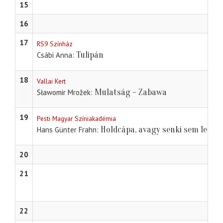
15
16
17
RS9 Színház
Tulipán
Csábi Anna
18
Vallai Kert
Mulatság – Zabawa
Sławomir Mrožek
19
Pesti Magyar Színiakadémia
Holdcápa, avagy senki sem lehet 
Hans Günter Frahn
20
21
22