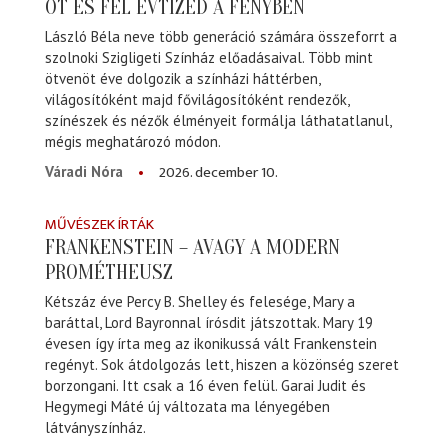
ÖT ÉS FÉL ÉVTIZED A FÉNYBEN
László Béla neve több generáció számára összeforrt a
szolnoki Szigligeti Színház előadásaival. Több mint
ötvenöt éve dolgozik a színházi háttérben,
világosítóként majd fővilágosítóként rendezők,
színészek és nézők élményeit formálja láthatatlanul,
mégis meghatározó módon.
2026. december 10.
Váradi Nóra
MŰVÉSZEK ÍRTÁK
FRANKENSTEIN – AVAGY A MODERN
PROMÉTHEUSZ
Kétszáz éve Percy B. Shelley és felesége, Mary a
baráttal, Lord Bayronnal írósdit játszottak. Mary 19
évesen így írta meg az ikonikussá vált Frankenstein
regényt. Sok átdolgozás lett, hiszen a közönség szeret
borzongani. Itt csak a 16 éven felül. Garai Judit és
Hegymegi Máté új változata ma lényegében
látványszínház.