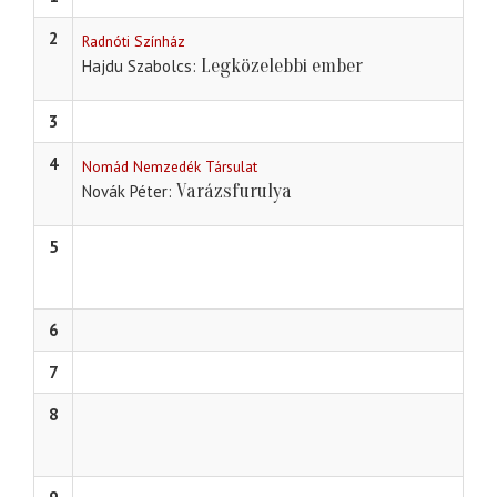
2
Radnóti Színház
Legközelebbi ember
Hajdu Szabolcs
3
4
Nomád Nemzedék Társulat
Varázsfurulya
Novák Péter
5
6
7
8