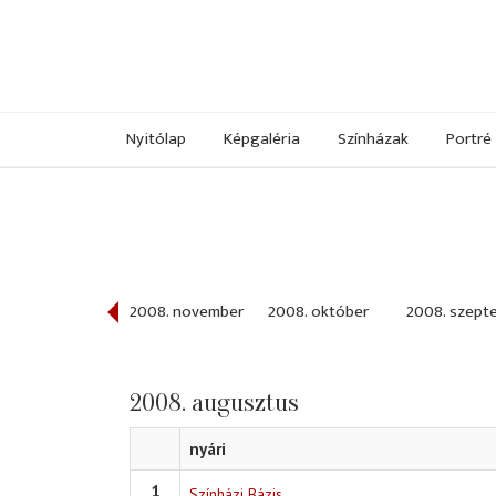
Nyitólap
Képgaléria
Színházak
Portré
008. december
2008. november
2008. október
2008. szept
2008. augusztus
nyári
1
Színházi Bázis