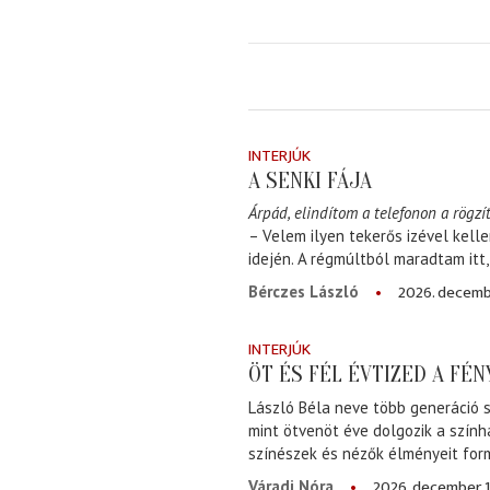
INTERJÚK
A SENKI FÁJA
Árpád, elindítom a telefonon a rögzít
– Velem ilyen tekerős izével kell
idején. A régmúltból maradtam itt
2026. decemb
Bérczes László
INTERJÚK
ÖT ÉS FÉL ÉVTIZED A FÉ
László Béla neve több generáció s
mint ötvenöt éve dolgozik a szính
színészek és nézők élményeit for
2026. december 1
Váradi Nóra