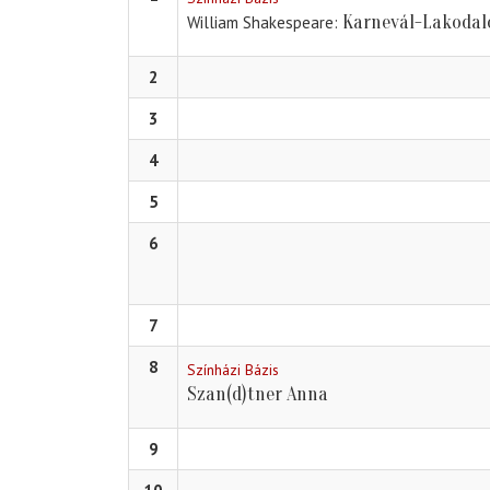
Karnevál-Lakoda
William Shakespeare
2
3
4
5
6
7
8
Színházi Bázis
Szan(d)tner Anna
9