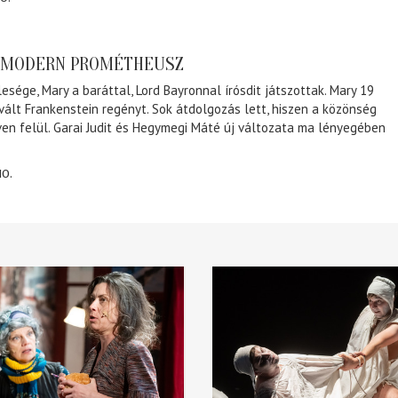
A MODERN PROMÉTHEUSZ
lesége, Mary a baráttal, Lord Bayronnal írósdit játszottak. Mary 19
 vált Frankenstein regényt. Sok átdolgozás lett, hiszen a közönség
éven felül. Garai Judit és Hegymegi Máté új változata ma lényegében
10.