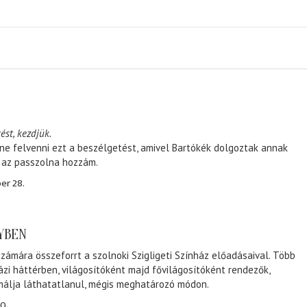
ést, kezdjük.
ene felvenni ezt a beszélgetést, amivel Bartókék dolgoztak annak
, az passzolna hozzám.
er 28.
NYBEN
zámára összeforrt a szolnoki Szigligeti Színház előadásaival. Több
ázi háttérben, világosítóként majd fővilágosítóként rendezők,
málja láthatatlanul, mégis meghatározó módon.
0.