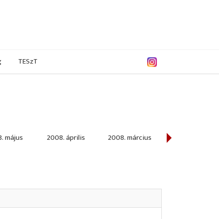
g
TESzT
. május
2008. április
2008. március
2008. február