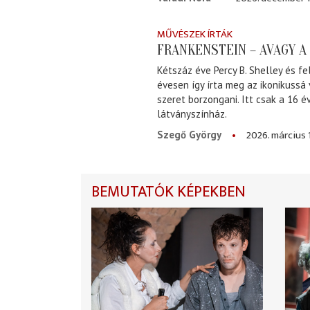
MŰVÉSZEK ÍRTÁK
FRANKENSTEIN – AVAGY 
Kétszáz éve Percy B. Shelley és fe
évesen így írta meg az ikonikussá
szeret borzongani. Itt csak a 16 
látványszínház.
2026. március 
Szegő György
BEMUTATÓK KÉPEKBEN