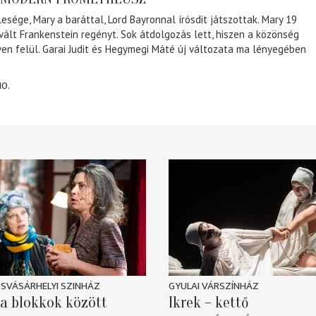
lesége, Mary a baráttal, Lord Bayronnal írósdit játszottak. Mary 19
 vált Frankenstein regényt. Sok átdolgozás lett, hiszen a közönség
éven felül. Garai Judit és Hegymegi Máté új változata ma lényegében
10.
SVÁSÁRHELYI SZINHÁZ
GYULAI VÁRSZÍNHÁZ
a blokkok között
Ikrek – kettő