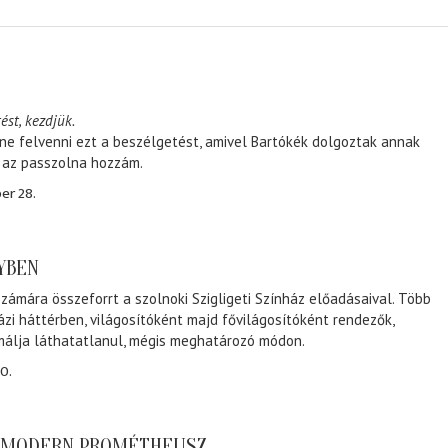
ést, kezdjük.
ene felvenni ezt a beszélgetést, amivel Bartókék dolgoztak annak
, az passzolna hozzám.
er 28.
NYBEN
zámára összeforrt a szolnoki Szigligeti Színház előadásaival. Több
ázi háttérben, világosítóként majd fővilágosítóként rendezők,
málja láthatatlanul, mégis meghatározó módon.
0.
A MODERN PROMÉTHEUSZ