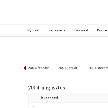
Nyitólap
Képgaléria
Színházak
Portré
005. március
2005. február
2005. január
2004. decem
2004. augusztus
budapesti
1