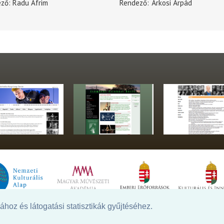
ező
Radu Afrim
Rendező
Árkosi Árpád
hoz és látogatási statisztikák gyűjtéséhez.