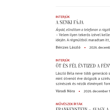
INTERJÚK
A SENKI FÁJA
Árpád, elindítom a telefonon a rögzít
– Velem ilyen tekerős izével kell
idején. A régmúltból maradtam itt
2026. decemb
Bérczes László
INTERJÚK
ÖT ÉS FÉL ÉVTIZED A FÉ
László Béla neve több generáció s
mint ötvenöt éve dolgozik a szính
színészek és nézők élményeit for
2026. december 1
Váradi Nóra
MŰVÉSZEK ÍRTÁK
FRANKENSTEIN – AVAGY 