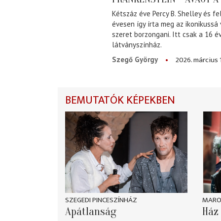
Kétszáz éve Percy B. Shelley és fe
évesen így írta meg az ikonikussá
szeret borzongani. Itt csak a 16 
látványszínház.
2026. március 
Szegő György
BEMUTATÓK KÉPEKBEN
SZEGEDI PINCESZÍNHÁZ
MARO
Apátlanság
Ház 