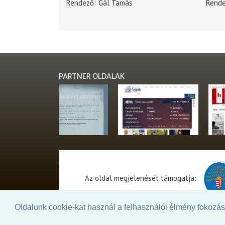
Rendező
Gál Tamás
Rend
PARTNER OLDALAK
Az oldal megjelenését támogatja:
Oldalunk cookie-kat használ a felhasználói élmény fokozásá