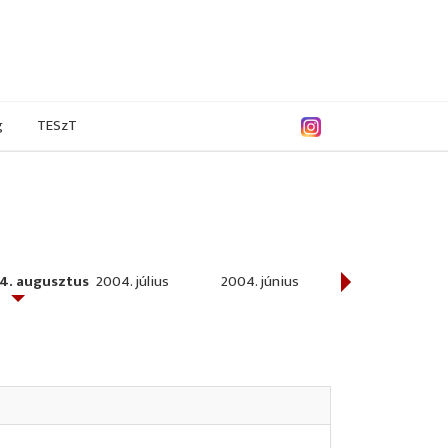
g
TESzT
4. augusztus
2004. július
2004. június
2004. május