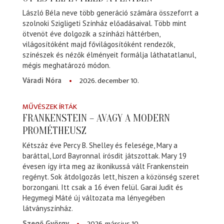
László Béla neve több generáció számára összeforrt a
szolnoki Szigligeti Színház előadásaival. Több mint
ötvenöt éve dolgozik a színházi háttérben,
világosítóként majd fővilágosítóként rendezők,
színészek és nézők élményeit formálja láthatatlanul,
mégis meghatározó módon.
2026. december 10.
Váradi Nóra
MŰVÉSZEK ÍRTÁK
FRANKENSTEIN – AVAGY A MODERN
PROMÉTHEUSZ
Kétszáz éve Percy B. Shelley és felesége, Mary a
baráttal, Lord Bayronnal írósdit játszottak. Mary 19
évesen így írta meg az ikonikussá vált Frankenstein
regényt. Sok átdolgozás lett, hiszen a közönség szeret
borzongani. Itt csak a 16 éven felül. Garai Judit és
Hegymegi Máté új változata ma lényegében
látványszínház.
2026. március 10.
Szegő György