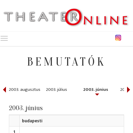
Toggle main menu visibility
BEMUTATÓK
ber
2003. augusztus
2003. július
2003. június
2003. 
2003. június
budapesti
1