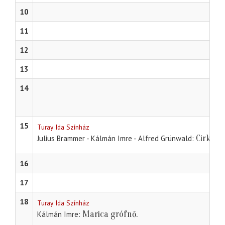
10
11
12
13
14
15
Turay Ida Színház
Cirkusz
Julius Brammer - Kálmán Imre - Alfred Grünwald
16
17
18
Turay Ida Színház
Marica grófnő.
Kálmán Imre