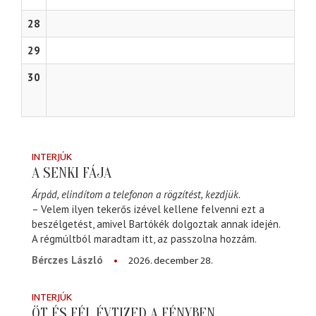
28
29
30
INTERJÚK
A SENKI FÁJA
Árpád, elindítom a telefonon a rögzítést, kezdjük.
– Velem ilyen tekerős izével kellene felvenni ezt a
beszélgetést, amivel Bartókék dolgoztak annak idején.
A régmúltból maradtam itt, az passzolna hozzám.
2026. december 28.
Bérczes László
INTERJÚK
ÖT ÉS FÉL ÉVTIZED A FÉNYBEN