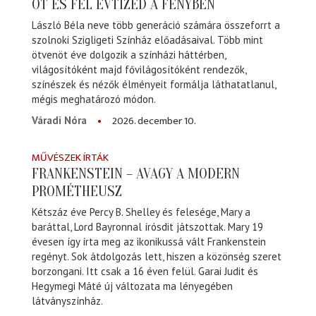
ÖT ÉS FÉL ÉVTIZED A FÉNYBEN
László Béla neve több generáció számára összeforrt a
szolnoki Szigligeti Színház előadásaival. Több mint
ötvenöt éve dolgozik a színházi háttérben,
világosítóként majd fővilágosítóként rendezők,
színészek és nézők élményeit formálja láthatatlanul,
mégis meghatározó módon.
2026. december 10.
Váradi Nóra
MŰVÉSZEK ÍRTÁK
FRANKENSTEIN – AVAGY A MODERN
PROMÉTHEUSZ
Kétszáz éve Percy B. Shelley és felesége, Mary a
baráttal, Lord Bayronnal írósdit játszottak. Mary 19
évesen így írta meg az ikonikussá vált Frankenstein
regényt. Sok átdolgozás lett, hiszen a közönség szeret
borzongani. Itt csak a 16 éven felül. Garai Judit és
Hegymegi Máté új változata ma lényegében
látványszínház.