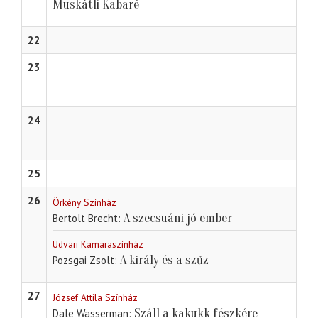
Muskátli Kabaré
22
23
24
25
26
Örkény Színház
A szecsuáni jó ember
Bertolt Brecht
Udvari Kamaraszínház
A király és a szűz
Pozsgai Zsolt
27
József Attila Színház
Száll a kakukk fészkére
Dale Wasserman