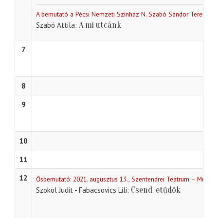
A bemutató a Pécsi Nemzeti Színház N. Szabó Sándor Teremébe
A mi utcánk
Szabó Attila
7
8
9
10
11
12
Ősbemutató: 2021. augusztus 13., Szentendrei Teátrum – Művé
Csend-etűdök
Szokol Judit - Fabacsovics Lili