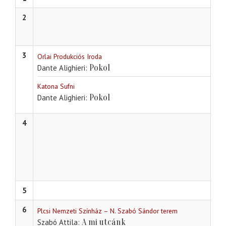
2
3
Orlai Produkciós Iroda
Pokol
Dante Alighieri
Katona Sufni
Pokol
Dante Alighieri
4
5
6
Plcsi Nemzeti Színház – N. Szabó Sándor terem
A mi utcánk
Szabó Attila