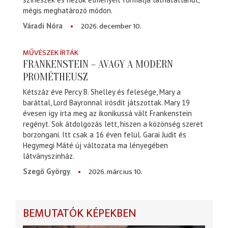
mégis meghatározó módon.
2026. december 10.
Váradi Nóra
MŰVÉSZEK ÍRTÁK
FRANKENSTEIN – AVAGY A MODERN
PROMÉTHEUSZ
Kétszáz éve Percy B. Shelley és felesége, Mary a
baráttal, Lord Bayronnal írósdit játszottak. Mary 19
évesen így írta meg az ikonikussá vált Frankenstein
regényt. Sok átdolgozás lett, hiszen a közönség szeret
borzongani. Itt csak a 16 éven felül. Garai Judit és
Hegymegi Máté új változata ma lényegében
látványszínház.
2026. március 10.
Szegő György
BEMUTATÓK KÉPEKBEN