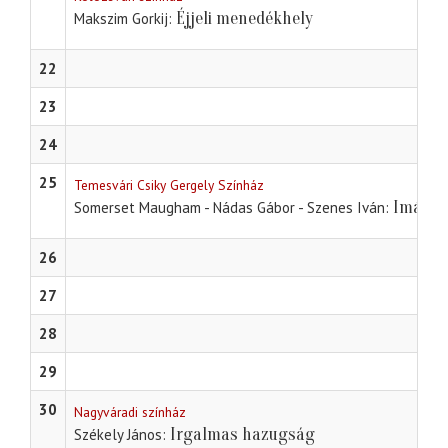
Éjjeli menedékhely
Makszim Gorkij
22
23
24
25
Temesvári Csiky Gergely Színház
Imádok
Somerset Maugham - Nádas Gábor - Szenes Iván
26
27
28
29
30
Nagyváradi színház
Irgalmas hazugság
Székely János