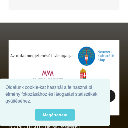
Az oldal megjelenését támogatja:
Oldalunk cookie-kat használ a felhasználói
élmény fokozásához és látogatási statisztikák
gyűjtéséhez.
Megértettem
© 2026. - THEATER Online -
theater.hu