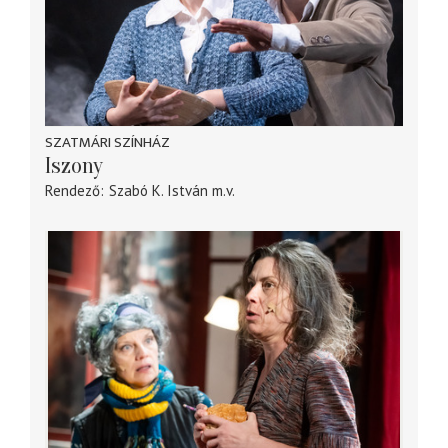
SZATMÁRI SZÍNHÁZ
Iszony
Rendező
Szabó K. István
m.v.