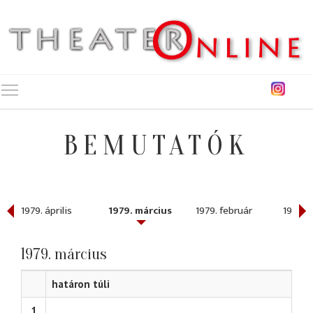
Toggle main menu visibility
BEMUTATÓK
1979. április
1979. március
1979. február
1979. 
1979. március
határon túli
1