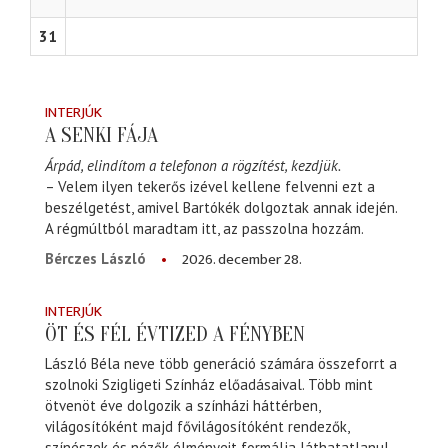
31
INTERJÚK
A SENKI FÁJA
Árpád, elindítom a telefonon a rögzítést, kezdjük.
– Velem ilyen tekerős izével kellene felvenni ezt a
beszélgetést, amivel Bartókék dolgoztak annak idején.
A régmúltból maradtam itt, az passzolna hozzám.
2026. december 28.
Bérczes László
INTERJÚK
ÖT ÉS FÉL ÉVTIZED A FÉNYBEN
László Béla neve több generáció számára összeforrt a
szolnoki Szigligeti Színház előadásaival. Több mint
ötvenöt éve dolgozik a színházi háttérben,
világosítóként majd fővilágosítóként rendezők,
színészek és nézők élményeit formálja láthatatlanul,