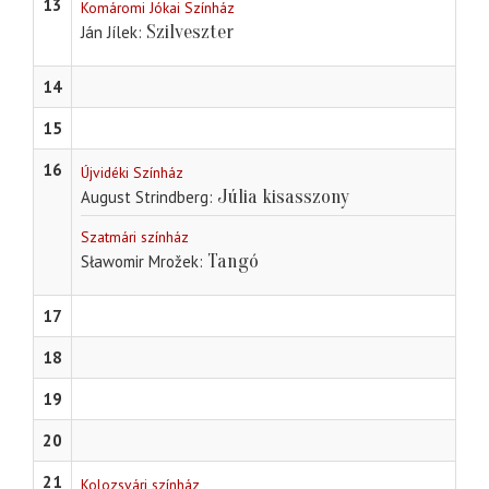
13
Komáromi Jókai Színház
Szilveszter
Ján Jílek
14
15
16
Újvidéki Színház
Júlia kisasszony
August Strindberg
Szatmári színház
Tangó
Sławomir Mrožek
17
18
19
20
21
Kolozsvári színház