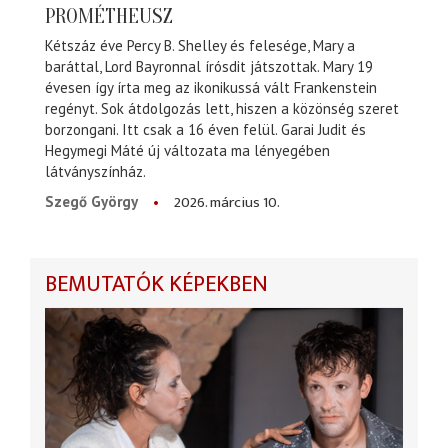
PROMÉTHEUSZ
Kétszáz éve Percy B. Shelley és felesége, Mary a
baráttal, Lord Bayronnal írósdit játszottak. Mary 19
évesen így írta meg az ikonikussá vált Frankenstein
regényt. Sok átdolgozás lett, hiszen a közönség szeret
borzongani. Itt csak a 16 éven felül. Garai Judit és
Hegymegi Máté új változata ma lényegében
látványszínház.
2026. március 10.
Szegő György
BEMUTATÓK KÉPEKBEN