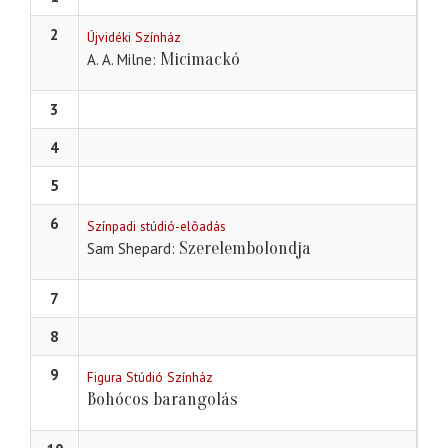
2
Újvidéki Színház
Micimackó
A. A. Milne
3
4
5
6
Színpadi stúdió-elõadás
Szerelembolondja
Sam Shepard
7
8
9
Figura Stúdió Színház
Bohócos barangolás