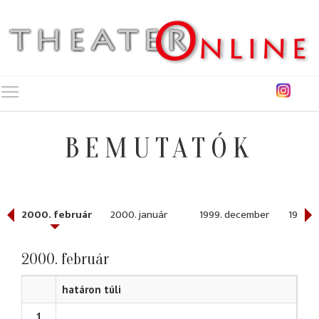
Toggle main menu visibility
BEMUTATÓK
2000. február
2000. január
1999. december
1999. 
2000. február
határon túli
1