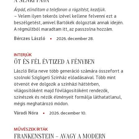
A SENKI FÁJA
Árpád, elindítom a telefonon a rögzítést, kezdjük.
– Velem ilyen tekerős izével kellene felvenni ezt a
beszélgetést, amivel Bartókék dolgoztak annak idején.
A régmúltból maradtam itt, az passzolna hozzám.
2026. december 28.
Bérczes László
INTERJÚK
ÖT ÉS FÉL ÉVTIZED A FÉNYBEN
László Béla neve több generáció számára összeforrt a
szolnoki Szigligeti Színház előadásaival. Több mint
ötvenöt éve dolgozik a színházi háttérben,
világosítóként majd fővilágosítóként rendezők,
színészek és nézők élményeit formálja láthatatlanul,
mégis meghatározó módon.
2026. december 10.
Váradi Nóra
MŰVÉSZEK ÍRTÁK
FRANKENSTEIN – AVAGY A MODERN