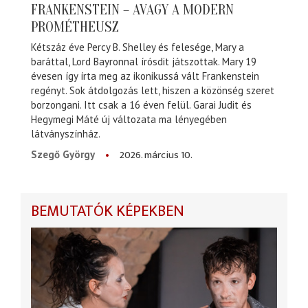
FRANKENSTEIN – AVAGY A MODERN
PROMÉTHEUSZ
Kétszáz éve Percy B. Shelley és felesége, Mary a
baráttal, Lord Bayronnal írósdit játszottak. Mary 19
évesen így írta meg az ikonikussá vált Frankenstein
regényt. Sok átdolgozás lett, hiszen a közönség szeret
borzongani. Itt csak a 16 éven felül. Garai Judit és
Hegymegi Máté új változata ma lényegében
látványszínház.
2026. március 10.
Szegő György
BEMUTATÓK KÉPEKBEN