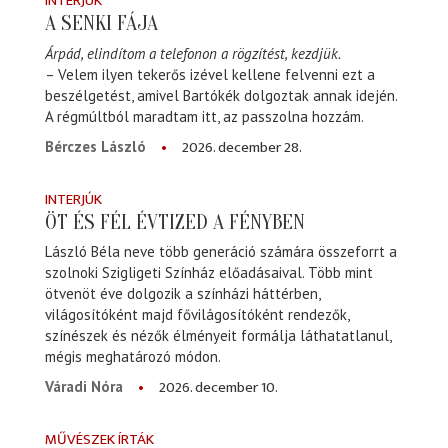
INTERJÚK
A SENKI FÁJA
Árpád, elindítom a telefonon a rögzítést, kezdjük.
– Velem ilyen tekerős izével kellene felvenni ezt a
beszélgetést, amivel Bartókék dolgoztak annak idején.
A régmúltból maradtam itt, az passzolna hozzám.
2026. december 28.
Bérczes László
INTERJÚK
ÖT ÉS FÉL ÉVTIZED A FÉNYBEN
László Béla neve több generáció számára összeforrt a
szolnoki Szigligeti Színház előadásaival. Több mint
ötvenöt éve dolgozik a színházi háttérben,
világosítóként majd fővilágosítóként rendezők,
színészek és nézők élményeit formálja láthatatlanul,
mégis meghatározó módon.
2026. december 10.
Váradi Nóra
MŰVÉSZEK ÍRTÁK