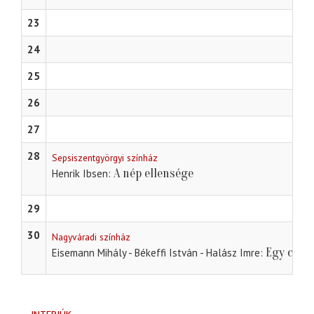
23
24
25
26
27
28
Sepsiszentgyörgyi színház
A nép ellensége
Henrik Ibsen
29
30
Nagyváradi színház
Egy csók
Eisemann Mihály - Békeffi István - Halász Imre