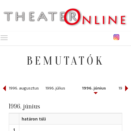
Toggle main menu visibility
BEMUTATÓK
ber
1996. augusztus
1996. július
1996. június
1996. 
1996. június
határon túli
1