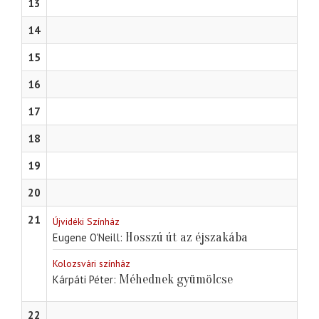
13
14
15
16
17
18
19
20
21
Újvidéki Színház
Hosszú út az éjszakába
Eugene O'Neill
Kolozsvári színház
Méhednek gyümölcse
Kárpáti Péter
22