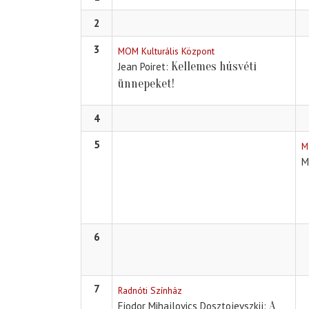
2
3
MOM Kulturális Központ
Kellemes húsvéti
Jean Poiret
ünnepeket!
4
5
M
M
6
7
Radnóti Színház
A
Fjodor Mihajlovics Dosztojevszkij