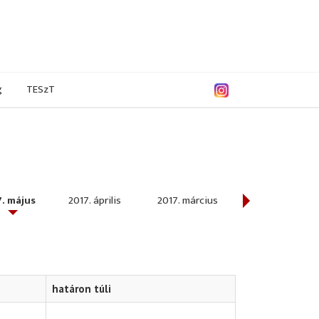
g
TESzT
. május
2017. április
2017. március
2017. február
határon túli