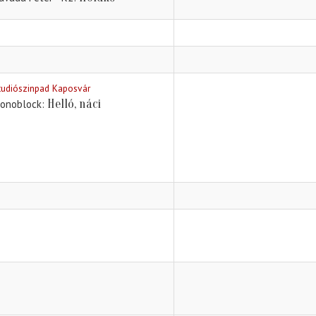
tudiószinpad Kaposvár
Helló, náci
onoblock