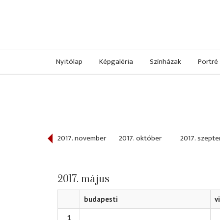
Nyitólap
Képgaléria
Színházak
Portré
017. december
2017. november
2017. október
2017. szept
2017. május
budapesti
v
1