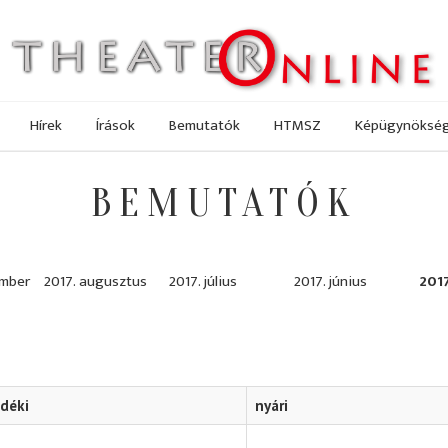
Hírek
Írások
Bemutatók
HTMSZ
Képügynöksé
BEMUTATÓK
ember
2017. augusztus
2017. július
2017. június
2017
idéki
nyári