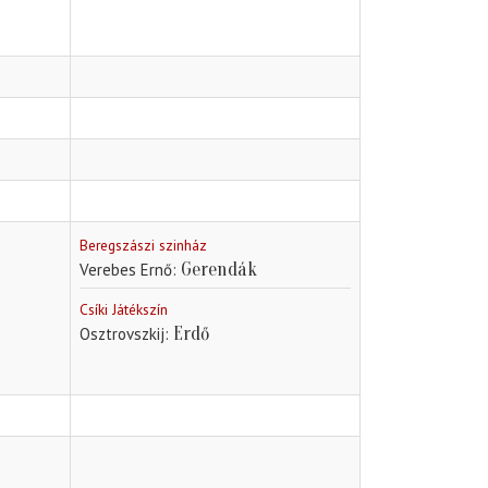
Beregszászi szinház
Gerendák
Verebes Ernő
Csíki Játékszín
Erdő
Osztrovszkij