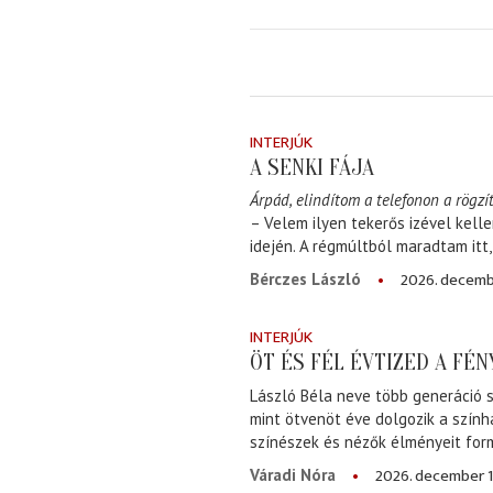
INTERJÚK
A SENKI FÁJA
Árpád, elindítom a telefonon a rögzít
– Velem ilyen tekerős izével kell
idején. A régmúltból maradtam itt
2026. decemb
Bérczes László
INTERJÚK
ÖT ÉS FÉL ÉVTIZED A FÉ
László Béla neve több generáció s
mint ötvenöt éve dolgozik a szính
színészek és nézők élményeit for
2026. december 1
Váradi Nóra