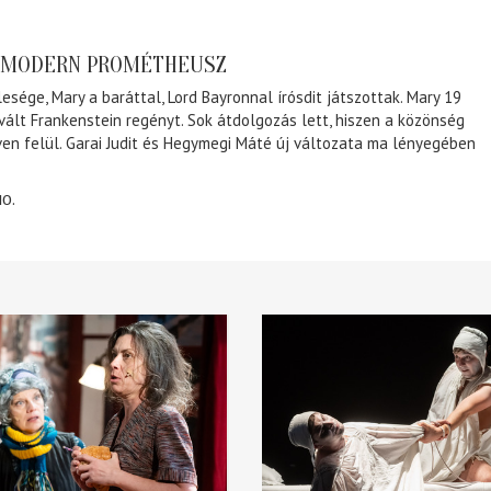
A MODERN PROMÉTHEUSZ
lesége, Mary a baráttal, Lord Bayronnal írósdit játszottak. Mary 19
 vált Frankenstein regényt. Sok átdolgozás lett, hiszen a közönség
éven felül. Garai Judit és Hegymegi Máté új változata ma lényegében
10.