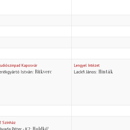
tudiószinpad Kaposvár
Lengyel Intézet
Rükverc
Hinták
erékgyártó István
Lackfi János
2 Színház
Holdkő¹
ávada Péter - K2