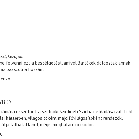
ést, kezdjük.
ene felvenni ezt a beszélgetést, amivel Bartókék dolgoztak annak
, az passzolna hozzám.
er 28.
NYBEN
zámára összeforrt a szolnoki Szigligeti Színház előadásaival. Több
ázi háttérben, világosítóként majd fővilágosítóként rendezők,
málja láthatatlanul, mégis meghatározó módon.
0.