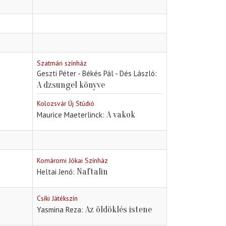
Szatmári színház
Geszti Péter - Békés Pál - Dés László
A dzsungel könyve
Kolozsvár Új Stúdió
A vakok
Maurice Maeterlinck
Komáromi Jókai Színház
Naftalin
Heltai Jenő
Csíki Játékszín
Az öldöklés istene
Yasmina Reza