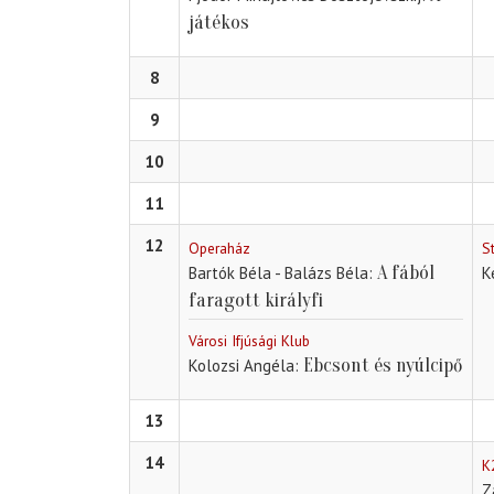
játékos
8
9
10
11
12
Operaház
S
A fából
Bartók Béla - Balázs Béla
K
faragott királyfi
Városi Ifjúsági Klub
Ebcsont és nyúlcipő
Kolozsi Angéla
13
14
K
Z