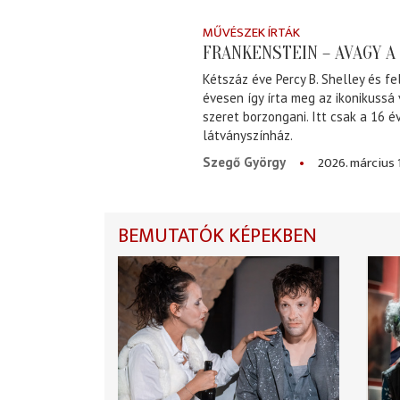
MŰVÉSZEK ÍRTÁK
FRANKENSTEIN – AVAGY 
Kétszáz éve Percy B. Shelley és fe
évesen így írta meg az ikonikussá
szeret borzongani. Itt csak a 16 
látványszínház.
2026. március 
Szegő György
BEMUTATÓK KÉPEKBEN