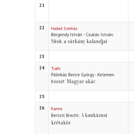
21
22
Hadart Színház
Bergendy István - Csukás István
Süsü, a sárkány kalandjai
23
24
Trafó
Pálinkás Bence György - Kelemen
Magyar akác
Kristóf
25
26
Kamra
A kaukázusi
Bertolt Brecht
krétakör