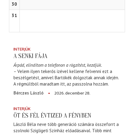
30
31
INTERJÚK
A SENKI FÁJA
Árpád, elindítom a telefonon a rögzítést, kezdjük.
– Velem ilyen tekerős izével kellene felvenni ezt a
beszélgetést, amivel Bartókék dolgoztak annak idején.
A régmúltból maradtam itt, az passzolna hozzám.
2026. december 28.
Bérczes László
INTERJÚK
ÖT ÉS FÉL ÉVTIZED A FÉNYBEN
László Béla neve több generáció számára összeforrt a
szolnoki Szigligeti Színház előadásaival. Több mint