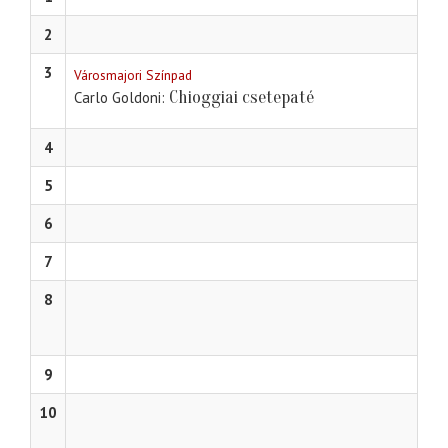
2
3
Városmajori Színpad
Chioggiai csetepaté
Carlo Goldoni
4
5
6
7
8
9
10