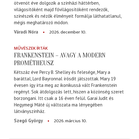
ötvenöt éve dolgozik a színházi háttérben,
világosítóként majd fővilágosítóként rendezők,
színészek és nézők élményeit formálja láthatatlanul,
mégis meghatározó módon.
2026. december 10.
Váradi Nóra
MŰVÉSZEK ÍRTÁK
FRANKENSTEIN – AVAGY A MODERN
PROMÉTHEUSZ
Kétszáz éve Percy B. Shelley és felesége, Mary a
baráttal, Lord Bayronnal írósdit játszottak. Mary 19
évesen így írta meg az ikonikussá vált Frankenstein
regényt. Sok átdolgozás lett, hiszen a közönség szeret
borzongani. Itt csak a 16 éven felül. Garai Judit és
Hegymegi Máté új változata ma lényegében
látványszínház.
2026. március 10.
Szegő György