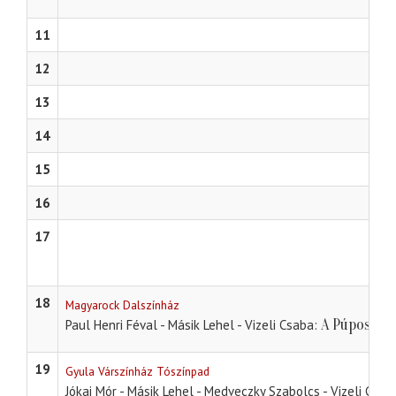
11
12
13
14
15
16
17
18
Magyarock Dalszínház
A Púpos
Paul Henri Féval - Másik Lehel - Vizeli Csaba
19
Gyula Várszínház Tószínpad
Jókai Mór - Másik Lehel - Medveczky Szabolcs - Vizeli Csab