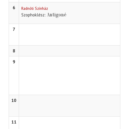
6
Radnóti Színház
Antigoné
Szophoklész
7
8
9
10
11