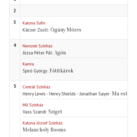
2
3
Katona Sufni
Cigány Mózes
Kácsor Zsolt
4
Nemzeti Színház
Agón
Józsa Péter Pál
Kamra
Főtitkárok
Spiró György
5
Centrál Színház
Ma este fe
Henry Lewis - Henry Shields - Jonathan Sayer
MU Színház
Sziget
Vass Szandi
Katona József Színház
Melancholy Rooms