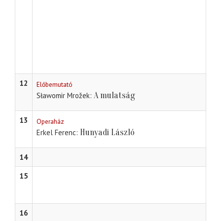
12
Előbemutató
A mulatság
Sławomir Mrožek
13
Operaház
Hunyadi László
Erkel Ferenc
14
15
16