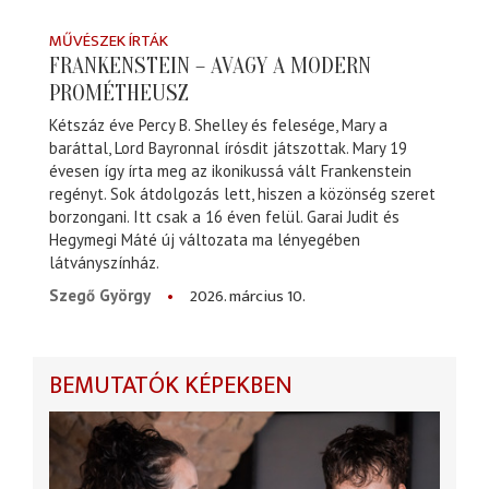
MŰVÉSZEK ÍRTÁK
FRANKENSTEIN – AVAGY A MODERN
PROMÉTHEUSZ
Kétszáz éve Percy B. Shelley és felesége, Mary a
baráttal, Lord Bayronnal írósdit játszottak. Mary 19
évesen így írta meg az ikonikussá vált Frankenstein
regényt. Sok átdolgozás lett, hiszen a közönség szeret
borzongani. Itt csak a 16 éven felül. Garai Judit és
Hegymegi Máté új változata ma lényegében
látványszínház.
2026. március 10.
Szegő György
BEMUTATÓK KÉPEKBEN