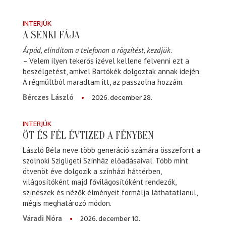
INTERJÚK
A SENKI FÁJA
Árpád, elindítom a telefonon a rögzítést, kezdjük.
– Velem ilyen tekerős izével kellene felvenni ezt a
beszélgetést, amivel Bartókék dolgoztak annak idején.
A régmúltból maradtam itt, az passzolna hozzám.
2026. december 28.
Bérczes László
INTERJÚK
ÖT ÉS FÉL ÉVTIZED A FÉNYBEN
László Béla neve több generáció számára összeforrt a
szolnoki Szigligeti Színház előadásaival. Több mint
ötvenöt éve dolgozik a színházi háttérben,
világosítóként majd fővilágosítóként rendezők,
színészek és nézők élményeit formálja láthatatlanul,
mégis meghatározó módon.
2026. december 10.
Váradi Nóra