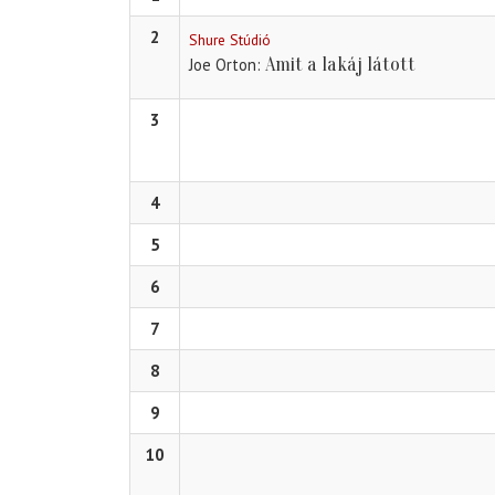
2
Shure Stúdió
Amit a lakáj látott
Joe Orton
3
4
5
6
7
8
9
10