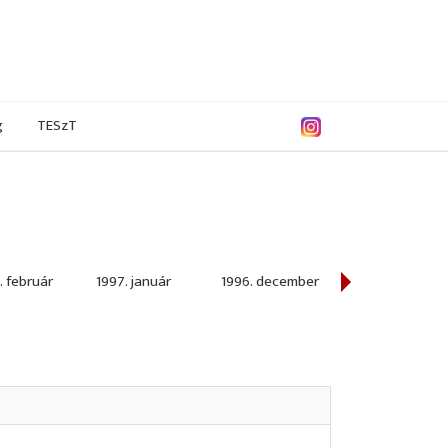
g
TESzT
. február
1997. január
1996. december
1996. november