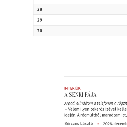
28
29
30
INTERJÚK
A SENKI FÁJA
Árpád, elindítom a telefonon a rögzít
– Velem ilyen tekerős izével kell
idején. A régmúltból maradtam itt
2026. decemb
Bérczes László