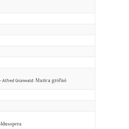
Marica grófnő
 - Alfred Grünwald
ldusopera