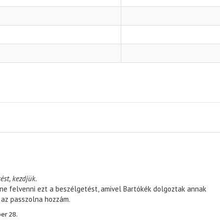
ést, kezdjük.
ene felvenni ezt a beszélgetést, amivel Bartókék dolgoztak annak
, az passzolna hozzám.
er 28.