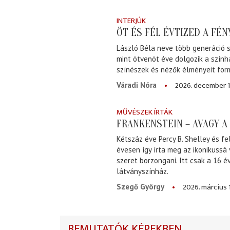
INTERJÚK
ÖT ÉS FÉL ÉVTIZED A FÉ
László Béla neve több generáció s
mint ötvenöt éve dolgozik a szính
színészek és nézők élményeit for
2026. december 1
Váradi Nóra
MŰVÉSZEK ÍRTÁK
FRANKENSTEIN – AVAGY 
Kétszáz éve Percy B. Shelley és fe
évesen így írta meg az ikonikussá
szeret borzongani. Itt csak a 16 
látványszínház.
2026. március 
Szegő György
BEMUTATÓK KÉPEKBEN