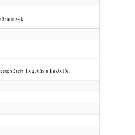
szörmények
Hegedűs a háztetőn
 Joseph Stein