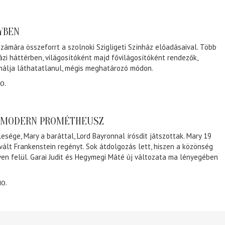
NYBEN
zámára összeforrt a szolnoki Szigligeti Színház előadásaival. Több
ázi háttérben, világosítóként majd fővilágosítóként rendezők,
málja láthatatlanul, mégis meghatározó módon.
0.
A MODERN PROMÉTHEUSZ
lesége, Mary a baráttal, Lord Bayronnal írósdit játszottak. Mary 19
 vált Frankenstein regényt. Sok átdolgozás lett, hiszen a közönség
éven felül. Garai Judit és Hegymegi Máté új változata ma lényegében
10.