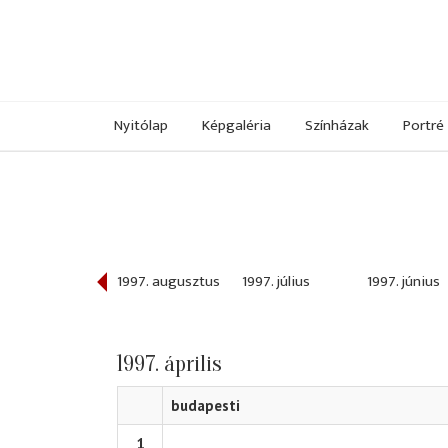
Nyitólap
Képgaléria
Színházak
Portré
997. szeptember
1997. augusztus
1997. július
1997. június
1997. április
budapesti
1