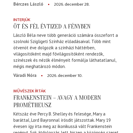
2026. december 28.
Bérczes László
INTERJÚK
ÖT ÉS FÉL ÉVTIZED A FÉNYBEN
László Béla neve több generáció számára összeforrt a
szolnoki Szigligeti Színház előadásaival. Több mint
ötvenöt éve dolgozik a színházi háttérben,
világosítóként majd fővilágosítóként rendezők,
színészek és nézők élményeit formálja láthatatlanul,
mégis meghatározó módon.
2026. december 10.
Váradi Nóra
MŰVÉSZEK ÍRTÁK
FRANKENSTEIN – AVAGY A MODERN
PROMÉTHEUSZ
Kétszáz éve Percy B. Shelley és felesége, Mary a
baráttal, Lord Bayronnal írósdit játszottak. Mary 19
évesen így írta meg az ikonikussá vált Frankenstein
regényt. Sok átdolgozás lett, hiszen a közönség szeret