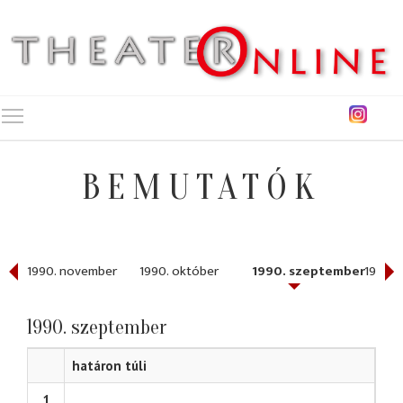
Toggle main menu visibility
BEMUTATÓK
r
1990. november
1990. október
1990. szeptember
1990. 
1990. szeptember
határon túli
1