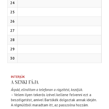
24
25
26
27
28
29
30
INTERJÚK
A SENKI FÁJA
Árpád, elindítom a telefonon a rögzítést, kezdjük.
– Velem ilyen tekerős izével kellene felvenni ezt a
beszélgetést, amivel Bartókék dolgoztak annak idején.
A régmúltból maradtam itt, az passzolna hozzám.