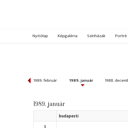
Nyitólap
Képgaléria
Színházak
Portré
989. március
1989. február
1989. január
1988. decem
1989. január
budapesti
1