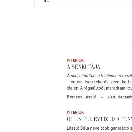
31
INTERJÚK
A SENKI FÁJA
Árpád, elindítom a telefonon a rögzít
– Velem ilyen tekerős izével kell
idején. A régmúltból maradtam itt
2026. decemb
Bérczes László
INTERJÚK
ÖT ÉS FÉL ÉVTIZED A FÉ
László Béla neve több generáció s