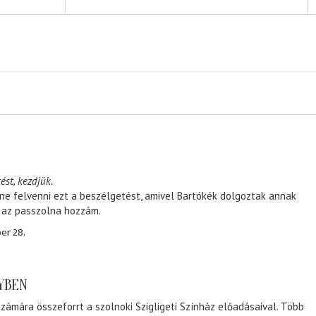
ést, kezdjük.
ene felvenni ezt a beszélgetést, amivel Bartókék dolgoztak annak
, az passzolna hozzám.
er 28.
NYBEN
zámára összeforrt a szolnoki Szigligeti Színház előadásaival. Több