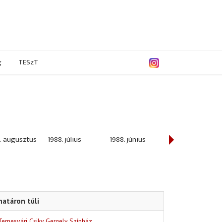
g
TESzT
. augusztus
1988. július
1988. június
1988. május
határon túli
Temesvári Csiky Gergely Színház