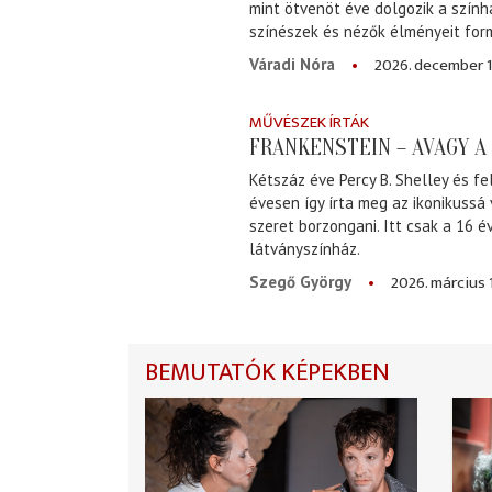
mint ötvenöt éve dolgozik a szính
színészek és nézők élményeit for
2026. december 1
Váradi Nóra
MŰVÉSZEK ÍRTÁK
FRANKENSTEIN – AVAGY 
Kétszáz éve Percy B. Shelley és fe
évesen így írta meg az ikonikussá
szeret borzongani. Itt csak a 16 
látványszínház.
2026. március 
Szegő György
BEMUTATÓK KÉPEKBEN