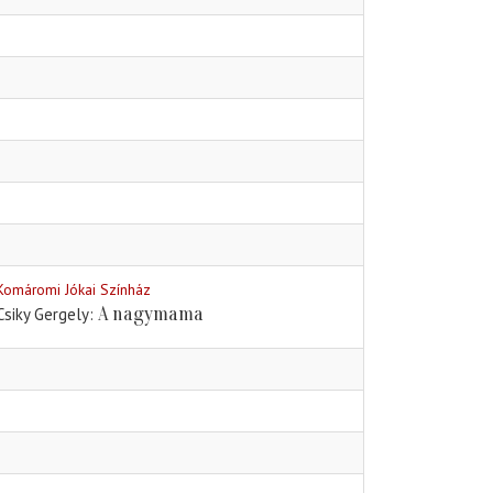
Komáromi Jókai Színház
A nagymama
Csiky Gergely