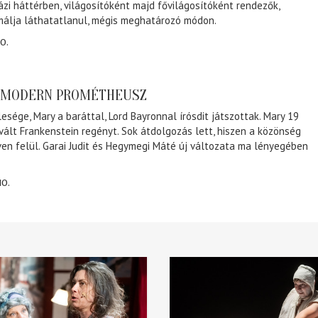
ázi háttérben, világosítóként majd fővilágosítóként rendezők,
málja láthatatlanul, mégis meghatározó módon.
0.
A MODERN PROMÉTHEUSZ
lesége, Mary a baráttal, Lord Bayronnal írósdit játszottak. Mary 19
 vált Frankenstein regényt. Sok átdolgozás lett, hiszen a közönség
éven felül. Garai Judit és Hegymegi Máté új változata ma lényegében
10.