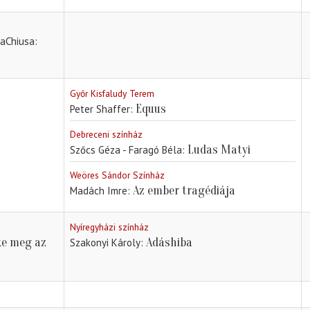
LaChiusa
Győr Kisfaludy Terem
Equus
Peter Shaffer
Debreceni színház
Ludas Matyi
Szőcs Géza - Faragó Béla
Weöres Sándor Színház
Az ember tragédiája
Madách Imre
Nyíregyházi színház
ke meg az
Adáshiba
Szakonyi Károly