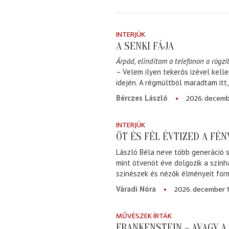
INTERJÚK
A SENKI FÁJA
Árpád, elindítom a telefonon a rögzít
– Velem ilyen tekerős izével kell
idején. A régmúltból maradtam itt
2026. decemb
Bérczes László
INTERJÚK
ÖT ÉS FÉL ÉVTIZED A FÉ
László Béla neve több generáció s
mint ötvenöt éve dolgozik a szính
színészek és nézők élményeit for
2026. december 1
Váradi Nóra
MŰVÉSZEK ÍRTÁK
FRANKENSTEIN – AVAGY 