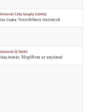
Temesvári Csiky Gergely Színház
Veszedelmes viszonyok
Kiss Csaba
Kolozsvár Új Stúdió
Megöltem az anyámat
Visky András