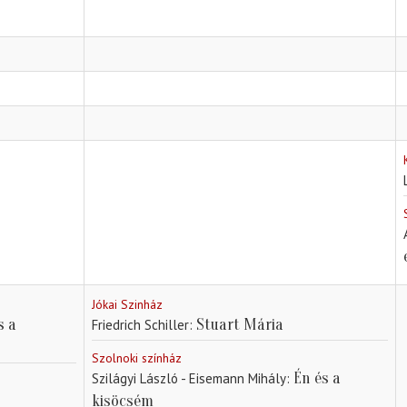
Jókai Szinház
s a
Stuart Mária
Friedrich Schiller
Szolnoki színház
Én és a
Szilágyi László - Eisemann Mihály
kisöcsém