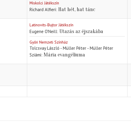
Miskolci Játékszín
Hat hét, hat tánc
Richard Alfieri
Latinovits-Bujtor Játékszín
Utazás az éjszakába
Eugene O'Neill
Győri Nemzeti Színház
Tolcsvay László - Müller Péter - Müller Péter
Mária evangéliuma
Sziámi