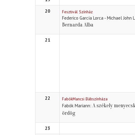
20
Fesztivál Színház
Federico García Lorca - Michael John 
Bernarda Alba
21
22
FabókMancsi Bábszínháza
A székely menyecs
Fabók Mariann
ördög
23