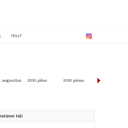
g
TESzT
. augusztus
2010. július
2010. június
2010. május
határon túli