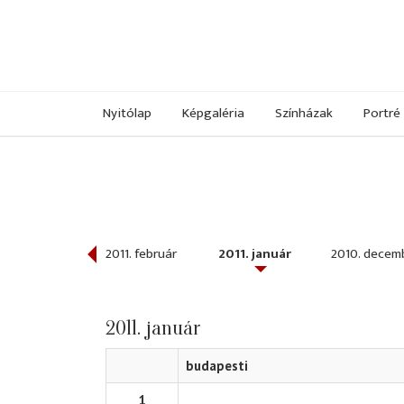
Nyitólap
Képgaléria
Színházak
Portré
011. március
2011. február
2011. január
2010. decem
2011. január
budapesti
1