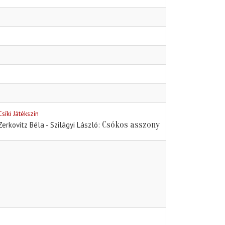
Csíki Játékszín
Csókos asszony
Zerkovitz Béla - Szilágyi László