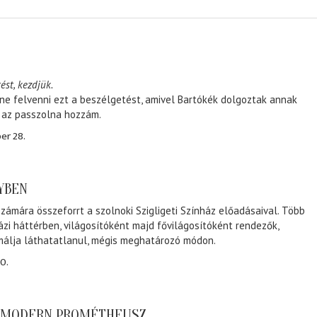
ést, kezdjük.
ene felvenni ezt a beszélgetést, amivel Bartókék dolgoztak annak
, az passzolna hozzám.
er 28.
NYBEN
zámára összeforrt a szolnoki Szigligeti Színház előadásaival. Több
ázi háttérben, világosítóként majd fővilágosítóként rendezők,
málja láthatatlanul, mégis meghatározó módon.
0.
A MODERN PROMÉTHEUSZ