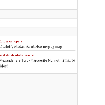
Kolozsvári opera
Az utolsó meggymag
Lászlóffy Aladár
Székelyudvarhelyi színház
Irma, te
Alexander Breffort - Márguerite Monnot
édes!