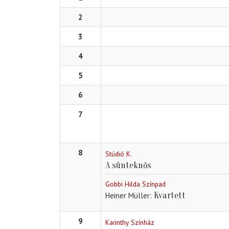
2
3
4
5
6
7
8
Stúdió K.
A sünteknős
Gobbi Hilda Színpad
Kvartett
Heiner Müller
9
Karinthy Színház